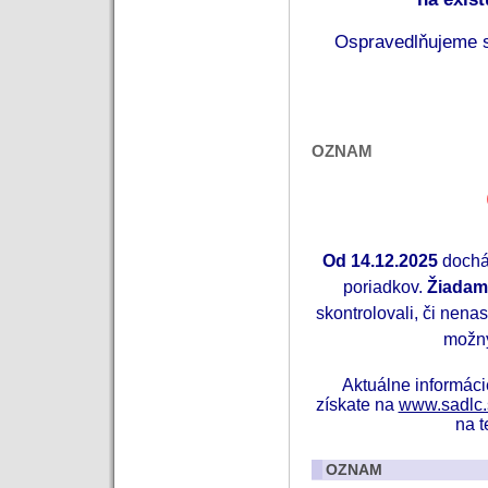
 Ospravedlňujeme s
OZNAM
Od 14.12.2025
dochá
poriadkov.
Žiadam
skontrolovali, či nenas
možný
Aktuálne informác
získate na
www.sadlc.
na t
OZNAM