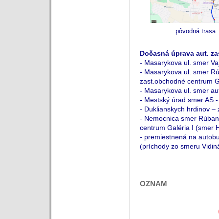
pôvodná trasa
Dočasná úprava
aut. za
- Masarykova ul. smer Va
- Masarykova ul. smer R
zast.obchodné centrum Gal
- Masarykova ul. smer au
- Mestský úrad smer AS -
- Duklianskych hrdinov –
- Nemocnica smer Rúbani
centrum Galéria I (smer 
- premiestnená na autob
(príchody zo smeru Vidin
OZNAM