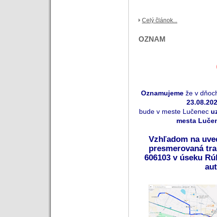
Celý článok...
OZNAM
Oznamujeme
že v dňo
23.08.202
bude v meste Lučenec
u
mesta Luče
Vzhľadom na uve
presmerovaná tra
606103 v úseku Rú
au