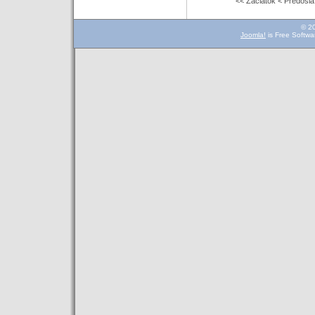
<< Začiatok
< Predošlá
© 2
Joomla!
is Free Softwa