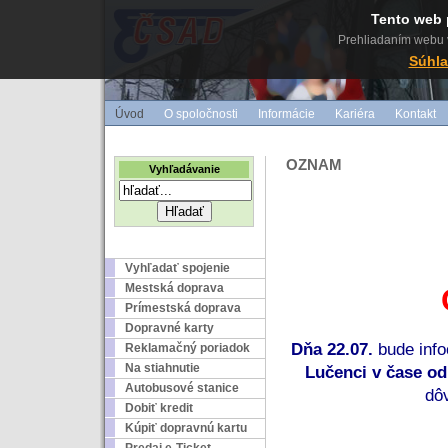
Tento web 
Prehliadaním webu v
Súhla
Úvod
O spoločnosti
Informácie
Kariéra
Kontakt
OZNAM
Vyhľadávanie
Vyhľadať spojenie
Mestská doprava
Prímestská doprava
Dopravné karty
Dňa 22.07. 
bude inf
Reklamačný poriadok
Na stiahnutie
Lučenci v čase od
Autobusové stanice
dô
Dobiť kredit
Kúpiť dopravnú kartu