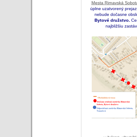
Mesta Rimavská Sobot
úplne uzatvorený preja
nebude dočasne obs
Bytové družstvo.
Ces
najbližšiu zast