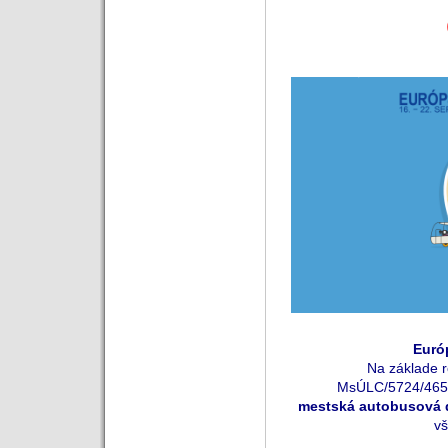
Eur
ó
Na základe 
MsÚLC/5724/4656
mestská autobusová 
vš