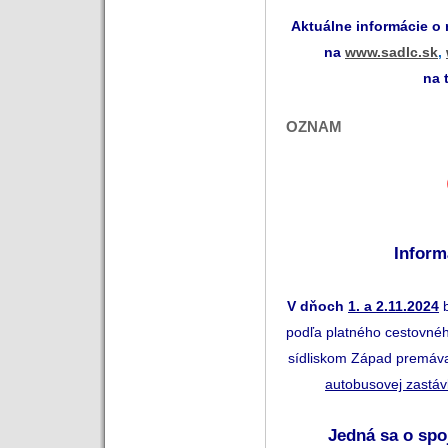
Aktuálne informácie o
na
www.sadlc.sk
,
na 
OZNAM
Inform
V
dňoch
1. a 2.11.2024
podľa platného cestovné
sídliskom Západ premávať
autobusovej zastá
Jedná sa o sp