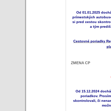
Od 01.01.2025 doch
prímestských autobuso
si pred cestou skontrol
a tým predi
Cestovné poriadky Re
pl
ZMENA CP
Od 15.12.2024 dochá
poriadkov. Prosím
skontrolovali, či nenas
možn