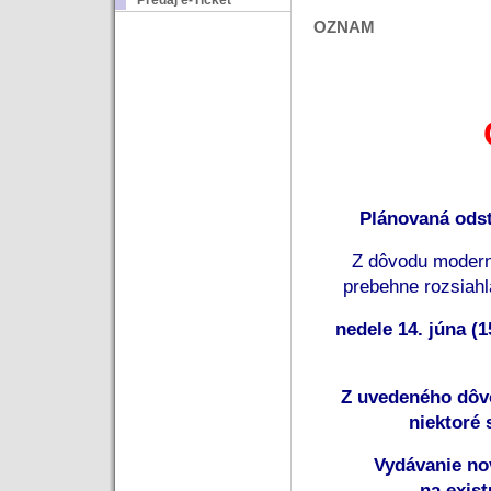
Predaj e-Ticket
OZNAM
Plánovaná ods
 Z dôvodu modern
prebehne rozsiahl
 nedele 14. júna (1
 Z uvedeného dôv
niektoré 
Vydávanie no
na exis