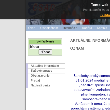
Tento web 
Prehliadaním webu v
Súhla
Úvod
O spoločnosti
Informácie
Kariéra
Kontakt
AKTUÁLNE INFORMÁ
Vyhľadávanie
OZNAM
Aktuálne informácie
Tlačové správy
Banskobystrický samosp
Obstarávanie
31.01.2024 mediálne 
Predaj
„naostro“ spustili 
Napísali o nás
odbavovacími zariadeni
plnej kompetencii
samosprávneho kr
Vzhľadom k tomu, že 
poruchám systému a jedno