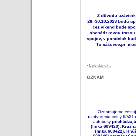
Z dôvodu uzávierk
28.-30.10.2023 budú up
cez víkend bude spo
obchádzkovou trasou 
spojov, v pondelok bud
Tomášovce,pri mo
Celý článok...
OZNAM
Oznamujeme cestujú
uzatvorenia cesty II/531
autobusy
prichádzajú
(linka 609420), Kružn
(linka 609422), Hnú