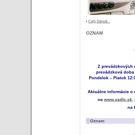
Celý článok...
OZNAM
Z prevádzkových
prevádzková doba 
Pondelok – Piatok 12:
Aktuálne informácie o
na
www.sadlc.sk
,
na 
Oznam