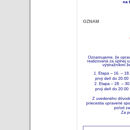
na 
OZNAM
Oznamujeme, že oprav
realizovaná za úplnej uz
výstražníkmi že
1. Etapa – 16. – 18
prvý deň do 20.00 
2. Etapa – 28. – 30
prvý deň do 20.00 
Z uvedeného dôvodu
priecestia upravené sp
po/od z
Za p