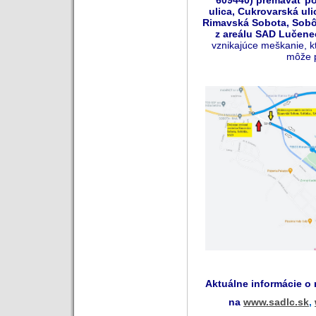
609440) premávať po
ulica, Cukrovarská ul
Rimavská Sobota, Sobô
z areálu SAD Lučenec,
vznikajúce meškanie, k
môže 
Aktuálne informácie o
na
www.sadlc.sk
,