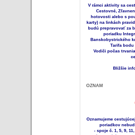
V rámci aktivity sa ce
Cestovné, Zľavnen
hotovosti alebo s po
karty) na linkách pravi
budú prepravovať za b
poriadku Inte
Banskobystrického kra
Tarifa bodu 
Vodiči počas trvani
ce
Bližšie in
OZNAM
Oznamujeme cestujúcej 
poriadkov nebud
- spoje č. 1, 5, 9, 11