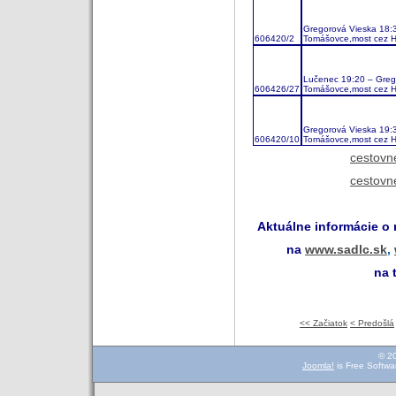
Gregorová Vieska 18:
606420/2
Tomášovce,most cez H
Lučenec 19:20 – Greg
606426/27
Tomášovce,most cez H
Gregorová Vieska 19:
606420/10
Tomášovce,most cez H
cestovn
cestovn
Aktuálne informácie o
na
www.sadlc.sk
,
na 
<< Začiatok
< Predošlá
© 2
Joomla!
is Free Softwa