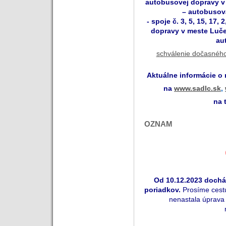
autobusovej dopravy v
– autobusová
- spoje č. 3, 5, 15, 17,
dopravy v meste Luče
au
schválenie dočasného
Aktuálne informácie o
na
www.sadlc.sk
,
na 
OZNAM
Od 1
0
.12.202
3
dochád
poriadkov.
Prosíme cestu
nenastala úprava 