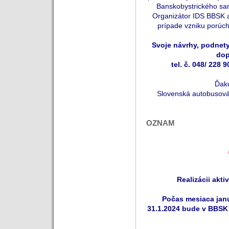
Banskobystrického sa
Organizátor IDS BBSK a
prípade vzniku porúch
Svoje návrhy, podnety
dop
tel. č. 048/ 228 9
Ďak
Slovenská autobusová
OZNAM
Realizácii akti
Počas mesiaca janu
31.1.2024 bude v BBSK r