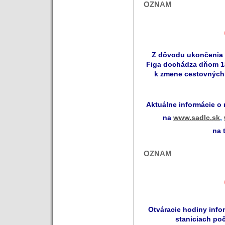
OZNAM
Z dôvodu ukončenia 
Figa dochádza dňom 18
k zmene cestovných
Aktuálne informácie o
na
www.sadlc.sk
,
na 
OZNAM
Otváracie hodiny inf
staniciach po