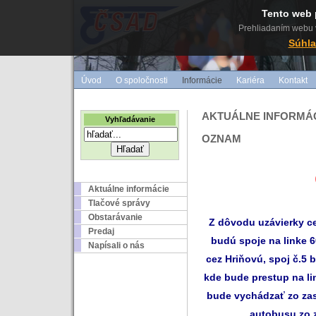
Tento web 
Prehliadaním webu v
Súhla
Úvod
O spoločnosti
Informácie
Kariéra
Kontakt
AKTUÁLNE INFORMÁ
Vyhľadávanie
OZNAM
Aktuálne informácie
Tlačové správy
Obstarávanie
Z dôvodu uzávierky ce
Predaj
budú spoje na linke 
Napísali o nás
cez Hriňovú, spoj č.5
kde bude prestup na li
bude vychádzať zo zas
autobusu zo 