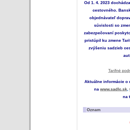
Od 1. 4. 2023 dochádz
cestovného.
Bansk
objednávateľ doprav
súvislosti so zm
zabezpečovaní poskyto
pristúpil ku zmene Ta
zvýšeniu sadzieb ce
aut
Tarifné pod
Aktuálne informácie o
na
www.sadlc.sk
,
na 
Oznam