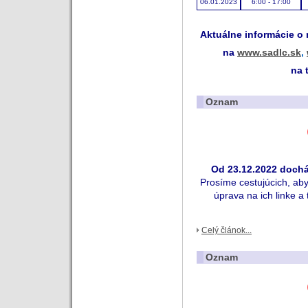
06.01.2023
6:00 - 17:00
Aktuálne informácie o
na
www.sadlc.sk
,
na 
Oznam
Od 23.12.2022 dochá
Prosíme cestujúcich, aby 
úprava na ich linke a
Celý článok...
Oznam