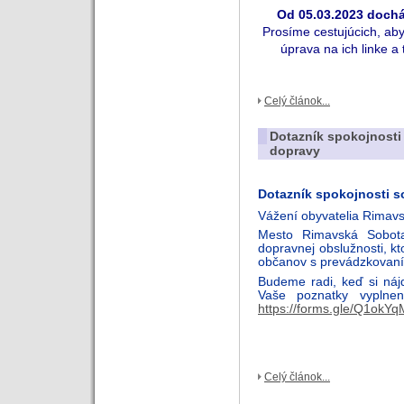
Od
05
.
03
.202
3
dochá
Prosíme cestujúcich, aby 
úprava na ich linke a
Celý článok...
Dotazník spokojnosti
dopravy
Dotazník spokojnosti s
Vážení obyvatelia Rimavs
Mesto Rimavská Sobota
dopravnej obslužnosti, k
občanov s prevádzkovaní
Budeme radi, keď si náj
Vaše poznatky vyplnen
https://forms.gle/Q1ok
Celý článok...