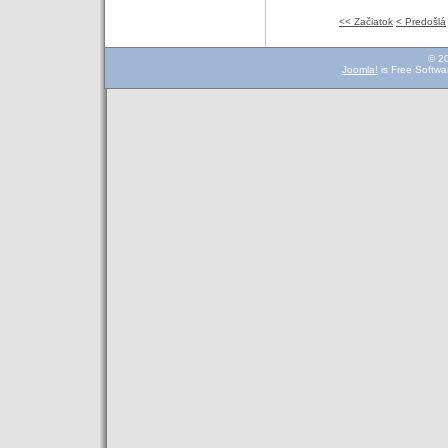
<< Začiatok
< Predošlá
© 2
Joomla!
is Free Softwa