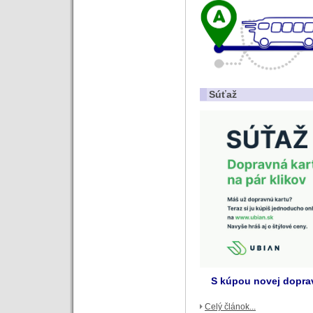
Súťaž
S kúpou novej doprav
Celý článok...