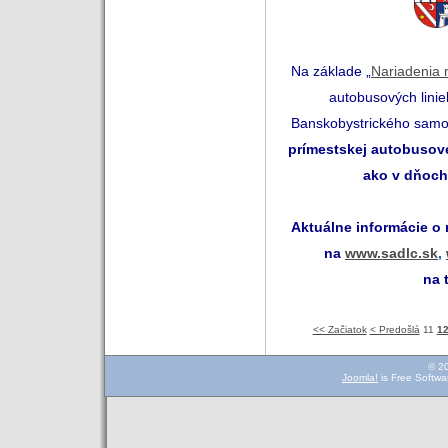
Na základe „
Nariadenia 
autobusových linie
Banskobystrického samo
prímestskej autobusove
ako v dňoch
Aktuálne informácie o
na
www.sadlc.sk
,
na 
<< Začiatok
< Predošlá
11
1
© 2
Joomla!
is Free Softwa