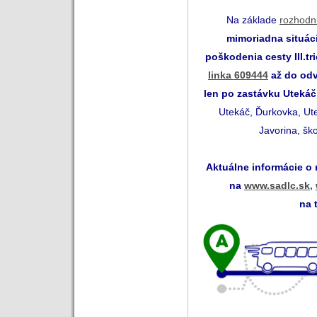
Na základe
rozhodn
mimoriadna situác
poškodenia cesty III.tr
linka 609444
až do odv
len po zastávku Utekáč
Utekáč, Ďurkovka, Ut
Javorina, šk
Aktuálne informácie o
na
www.sadlc.sk
,
na 