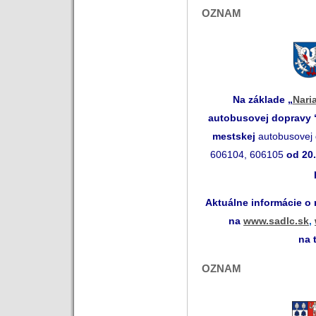
OZNAM
Na základe „
Nari
autobusovej dopravy
mestskej
autobusovej 
606104, 606105
od 20
Aktuálne informácie o
na
www.sadlc.sk
,
na 
OZNAM