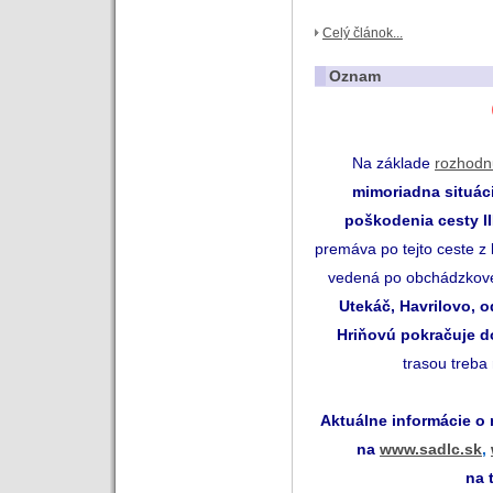
Celý článok...
Oznam
Na základe
rozhodn
mimoriadna situác
poškodenia
cesty II
premáva po tejto ceste z
vedená po obchádzkove
Utekáč, Havrilovo, o
Hriňovú pokračuje d
trasou treba
Aktuálne informácie o
na
www.sadlc.sk
,
na 