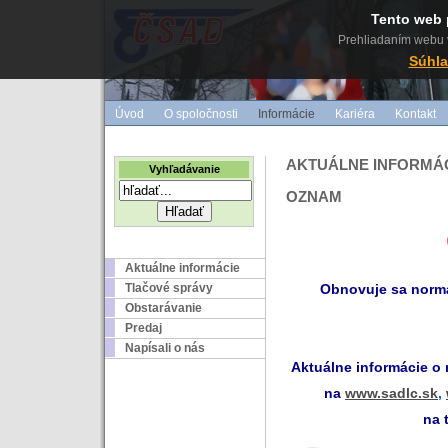
Tento web 
Prehliadaním webu v
Súhla
Úvod
O spoločnosti
Informácie
Kariéra
Kontakt
AKTUÁLNE INFORMÁ
Vyhľadávanie
OZNAM
Aktuálne informácie
Tlačové správy
Obnovuje sa norm
Obstarávanie
Predaj
Napísali o nás
Aktuálne informácie o
na
www.sadlc.sk
,
na 