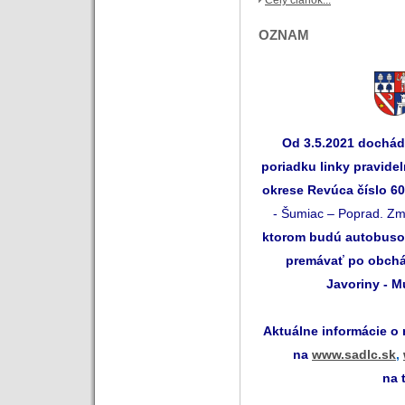
OZNAM
Od 3.5.2021 dochá
poriadku linky pravide
okrese Revúca číslo 6
- Šumiac – Poprad. Zm
ktorom budú autobusov
premávať po obchád
Javoriny - M
Aktuálne informácie o
na
www.sadlc.sk
,
na 