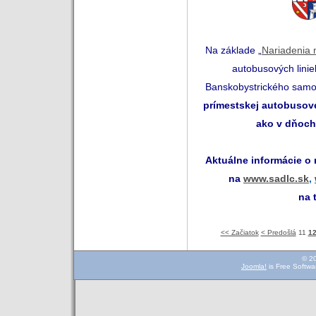
Na základe „
Nariadenia 
autobusových linie
Banskobystrického samo
prímestskej autobusove
ako v dňoch
Aktuálne informácie o
na
www.sadlc.sk
,
na 
<< Začiatok
< Predošlá
11
1
© 2
Joomla!
is Free Softwa