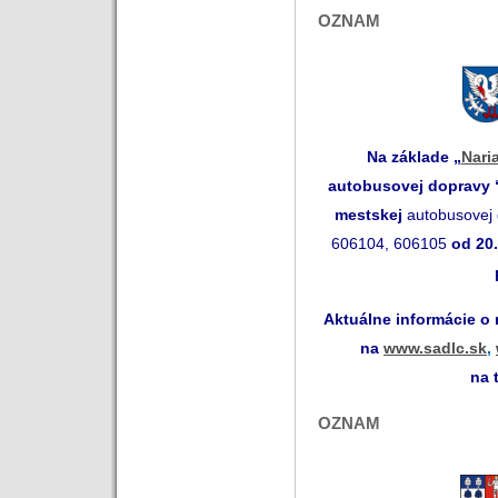
OZNAM
Na základe „
Nari
autobusovej dopravy
mestskej
autobusovej 
606104, 606105
od 20
Aktuálne informácie o
na
www.sadlc.sk
,
na 
OZNAM