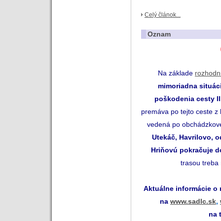
Celý článok...
Oznam
Na základe
rozhodn
mimoriadna situác
poškodenia
cesty II
premáva po tejto ceste z
vedená po obchádzkove
Utekáč, Havrilovo, o
Hriňovú pokračuje d
trasou treba
Aktuálne informácie o
na
www.sadlc.sk
,
na 