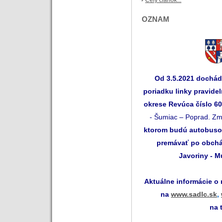
OZNAM
Od 3.5.2021 dochá
poriadku linky pravide
okrese Revúca číslo 6
- Šumiac – Poprad. Zm
ktorom budú autobusov
premávať po obchád
Javoriny - M
Aktuálne informácie o
na
www.sadlc.sk
,
na 