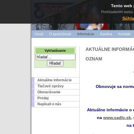
Tento web 
Prehliadaním webu v
Súhla
Úvod
O spoločnosti
Informácie
Kariéra
Kontakt
AKTUÁLNE INFORMÁ
Vyhľadávanie
OZNAM
Aktuálne informácie
Tlačové správy
Obnovuje sa norm
Obstarávanie
Predaj
Napísali o nás
Aktuálne informácie o
na
www.sadlc.sk
,
na 