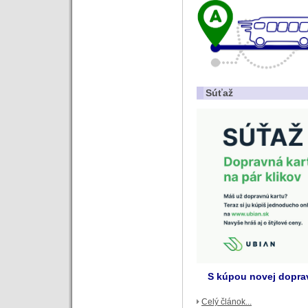
Súťaž
S kúpou novej doprav
Celý článok...