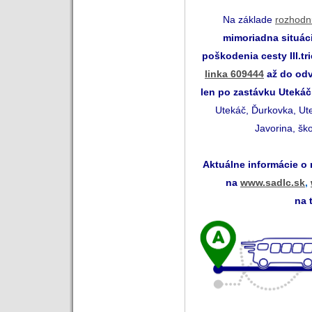
Na základe
rozhodn
mimoriadna situác
poškodenia cesty III.tr
linka 609444
až do odv
len po zastávku Utekáč
Utekáč, Ďurkovka, Ut
Javorina, šk
Aktuálne informácie o
na
www.sadlc.sk
,
na 