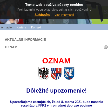
Tento web používa súbory cookies
Prehliadaním webu vyjadrujete súhlas s ich používaním.
S
Súhlasím
Viac informácií
nformácie
Kariéra
Kontakt
AKTUÁLNE INFORMÁCIE
OZNAM
OZNAM
Dôležité upozornenie!
Upozorňujeme cestujúcich, že
od
8. marca
2021
bude nosenie
respirátora FFP2 v hromadnej doprave
povinné