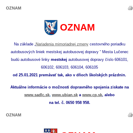
OZNAM
OZNAM
Na základe „
Nariadenia mimoriadnej zmeny
cestovného poriadku
autobusových liniek mestskej autobusovej dopravy “ Mesta Lučenec
budú autobusové linky
mestskej
autobusovej dopravy číslo 606101,
606102, 606103, 606104, 606105
od 25.01.2021 premávať tak, ako v dňoch školských prázdnin.
Aktuálne informácie o možnosti dopravného spojenia ziskate na
www.sadlc.sk
,
www.ubian.sk
a
www.cp.sk
,
alebo
na tel. č. 0650 958 958.
OZNAM