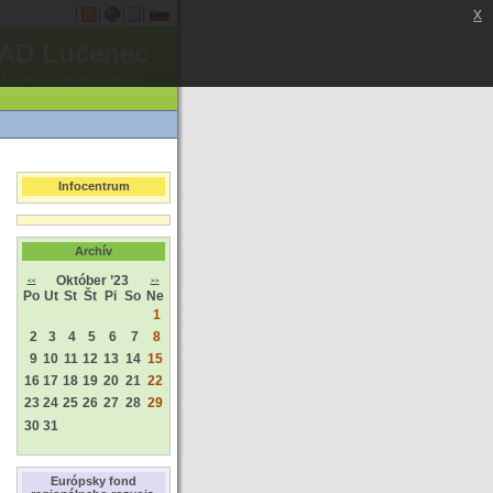
x
AD Lučenec
akciová spoločnosť
Infocentrum
Archív
Október ’23
<<
>>
Po
Ut
St
Št
Pi
So
Ne
1
2
3
4
5
6
7
8
9
10
11
12
13
14
15
16
17
18
19
20
21
22
23
24
25
26
27
28
29
30
31
Európsky fond