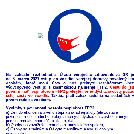
Na základe rozhodnutia Úradu verejného zdravotníctva SR je
od 8. marca 2021 vstup do vozidiel verejnej dopravy povolený len
osobám, ktoré majú ústa a nos prekryté respirátorom (bez
výdychového ventilu) s klasifikáciou najmenej FFP2.
Cestujúci sú
povinní mať respirátorom FFP2
prekryté horné dýchacie cesty počas
celej cesty vo vozidle.
Taktiež platí zákaz sedenia na sedadlách v
prvom rade za vodičom.
Výnimky z povinnosti nosenia respirátora FFP2:
a)
Deti do ukončenia prvého stupňa základnej školy (ale zostáva
povinnosť iného riadneho prekrytia horných dýchacích ciest ochrannými
pomôckami ako napr. rúško, šatka, šál)
b)
Osoby so závažnými poruchami autistického spektra,
c)
Osoby so stredným a ťažkým mentálnym alebo sluchovým
postihnutím