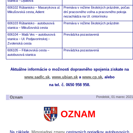
stanica - Opatová
606102 Rúbanisko – Masarykova ul.
Premáva v režime školských prázdnin, počas
Mikušovská cesta, Adient
dní pracovného voľna a pracovného pokoja
nezachádza na Ul. cintorínsku
606103 Rúbanisko - autobusová
Premáva v režime školských prázdnin
stanica – Mikušovská cesta
606104 – Malá Ves – autobusová
Prevádzka pozastavená
stanica – Ul. Podjavorinskej –
Zvolenská cesta
606105 – Fiľakovská cesta –
Prevádzka pozastavená
autobusová stanica
Aktuálne informácie o možnosti dopravného spojenia ziskate na
www.sadlc.sk
,
www.ubian.sk
a
www.cp.sk
,
alebo
na tel. č. 0650 958 958.
Oznam
Pondelok, 01 marec 2021
OZNAM
Na základe „
Mimoriadnej zmeny
cestovných poriadkov autobusových