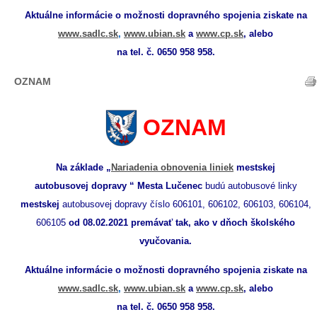
Aktuálne informácie o možnosti dopravného spojenia ziskate na
www.sadlc.sk
,
www.ubian.sk
a
www.cp.sk
,
alebo
na tel. č. 0650 958 958.
OZNAM
OZNAM
Na základe „
Nariadenia obnovenia liniek
mestskej
autobusovej dopravy “ Mesta Lučenec
budú autobusové linky
mestskej
autobusovej dopravy číslo 606101, 606102, 606103, 606104,
606105
od 08.02.2021 premávať tak, ako v dňoch školského
vyučovania.
Aktuálne informácie o možnosti dopravného spojenia ziskate na
www.sadlc.sk
,
www.ubian.sk
a
www.cp.sk
,
alebo
na tel. č. 0650 958 958.