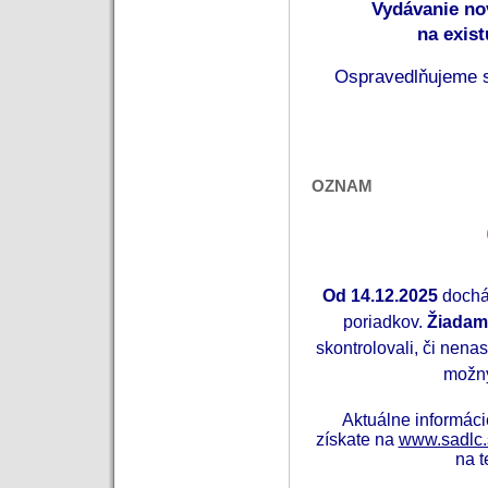
Vydávanie no
na exis
 Ospravedlňujeme s
OZNAM
Od 14.12.2025
dochá
poriadkov.
Žiadam
skontrolovali, či nenas
možný
Aktuálne informác
získate na
www.sadlc.
na t