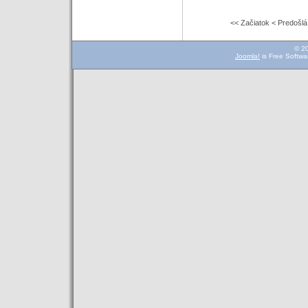
<< Začiatok
< Predošlá
© 2
Joomla!
is Free Softwa