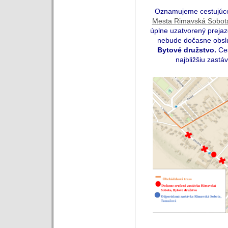
Oznamujeme cestujúcej
Mesta Rimavská Sobot
úplne uzatvorený preja
nebude dočasne obs
Bytové družstvo.
Ces
najbližšiu zast