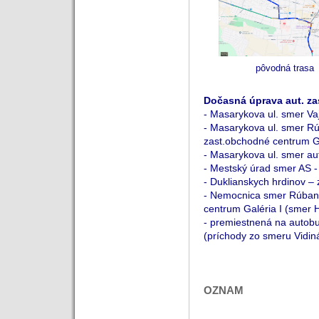
pôvodná trasa
Dočasná úprava
aut. za
- Masarykova ul. smer Va
- Masarykova ul. smer R
zast.obchodné centrum Gal
- Masarykova ul. smer au
- Mestský úrad smer AS -
- Duklianskych hrdinov –
- Nemocnica smer Rúbani
centrum Galéria I (smer 
- premiestnená na autob
(príchody zo smeru Vidin
OZNAM