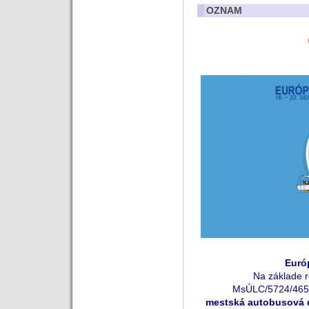
OZNAM
Eur
ó
Na základe 
MsÚLC/5724/4656
mestská autobusová 