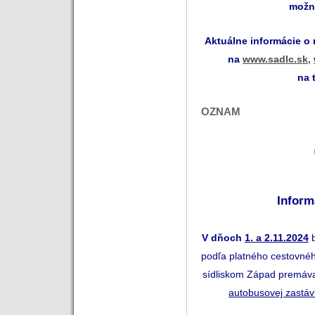
možn
Aktuálne informácie o
na
www.sadlc.sk
,
na 
OZNAM
Inform
V
dňoch
1. a 2.11.2024
podľa platného cestovné
sídliskom Západ premávať
autobusovej zastá