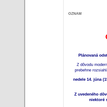
OZNAM
Plánovaná ods
 Z dôvodu modern
prebehne rozsiahl
 nedele 14. júna (1
 Z uvedeného dôv
niektoré 