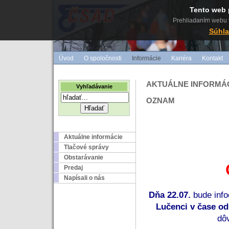
Tento web 
Prehliadaním webu v
Súhla
Úvod
O spoločnosti
Informácie
Kariéra
Kontakt
AKTUÁLNE INFORMÁ
Vyhľadávanie
OZNAM
Aktuálne informácie
Tlačové správy
Obstarávanie
Predaj
Napísali o nás
Dňa 22.07. 
bude inf
Lučenci v čase od
dô