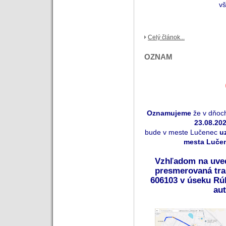
vš
Celý článok...
OZNAM
Oznamujeme
že v dňo
23.08.202
bude v meste Lučenec
u
mesta Luče
Vzhľadom na uve
presmerovaná tra
606103 v úseku Rú
au