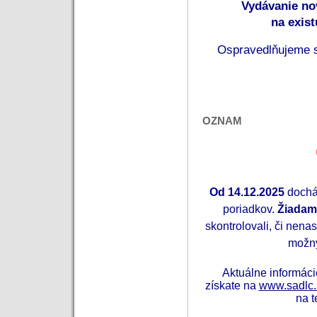
Vydávanie no
na exis
 Ospravedlňujeme s
OZNAM
Od 14.12.2025
dochá
poriadkov.
Žiadam
skontrolovali, či nenas
možný
Aktuálne informác
získate na
www.sadlc.
na t