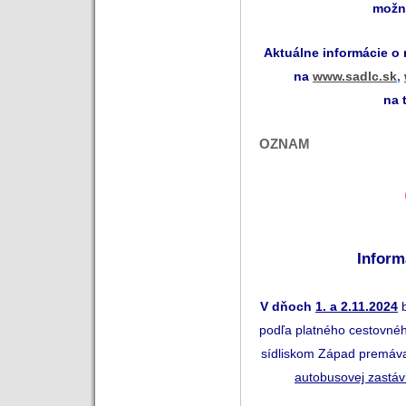
možn
Aktuálne informácie o
na
www.sadlc.sk
,
na 
OZNAM
Inform
V
dňoch
1. a 2.11.2024
podľa platného cestovné
sídliskom Západ premávať
autobusovej zastá