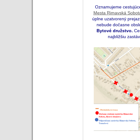
Oznamujeme cestujúcej
Mesta Rimavská Sobot
úplne uzatvorený preja
nebude dočasne obs
Bytové družstvo.
Ces
najbližšiu zast