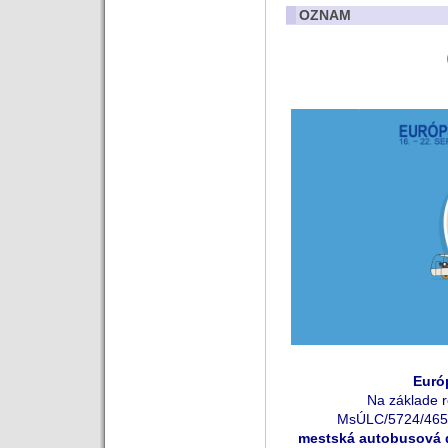
OZNAM
Eur
ó
Na základe 
MsÚLC/5724/4656
mestská autobusová 