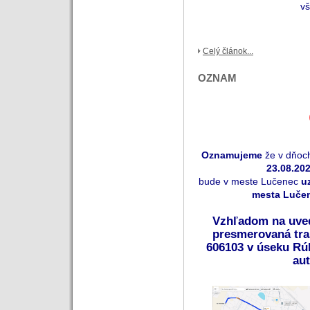
vš
Celý článok...
OZNAM
Oznamujeme
že v dňo
23.08.202
bude v meste Lučenec
u
mesta Luče
Vzhľadom na uve
presmerovaná tra
606103 v úseku Rú
au