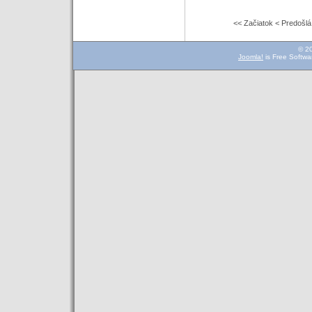
<< Začiatok
< Predošlá
© 2
Joomla!
is Free Softwa