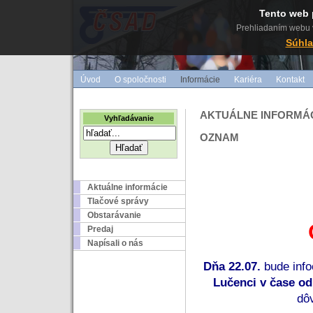
Tento web 
Prehliadaním webu v
Súhla
Úvod
O spoločnosti
Informácie
Kariéra
Kontakt
AKTUÁLNE INFORMÁ
Vyhľadávanie
OZNAM
Aktuálne informácie
Tlačové správy
Obstarávanie
Predaj
Napísali o nás
Dňa 22.07. 
bude inf
Lučenci v čase od
dô