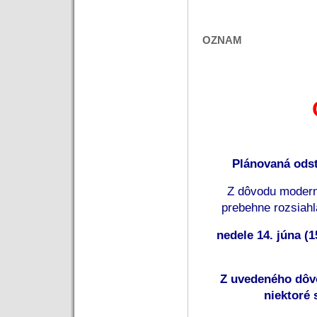
OZNAM
Plánovaná ods
 Z dôvodu modern
prebehne rozsiahl
 nedele 14. júna (1
 Z uvedeného dôv
niektoré 