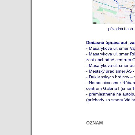
pôvodná trasa
Dočasná úprava
aut. za
- Masarykova ul. smer Va
- Masarykova ul. smer R
zast.obchodné centrum Gal
- Masarykova ul. smer au
- Mestský úrad smer AS -
- Duklianskych hrdinov –
- Nemocnica smer Rúbani
centrum Galéria I (smer 
- premiestnená na autob
(príchody zo smeru Vidin
OZNAM