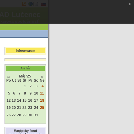
x
AD Lučenec
akciová spoločnosť
Infocentrum
Archív
Máj ’25
<<
>>
Po
Ut
St
Št
Pi
So
Ne
1
2
3
4
5
6
7
8
9
10
11
12
13
14
15
16
17
18
19
20
21
22
23
24
25
26
27
28
29
30
31
Európsky fond