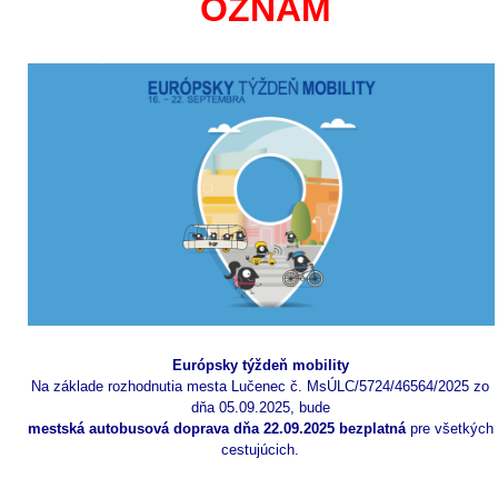
OZNAM
Eur
ópsky týždeň mobility
Na základe rozhodnutia mesta Lučenec č. MsÚLC/5724/46564/2025 zo
dňa 05.09.2025, bude
mestská autobusová doprava dňa 22.09.2025 bezplatná
pre všetkých
cestujúcich.