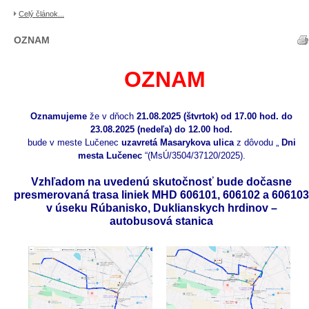
Celý článok...
OZNAM
OZNAM
Oznamujeme
že v dňoch
21.08.2025 (štvrtok) od 17.00 hod. do
23.08.2025 (nedeľa) do 12.00 hod.
bude v meste Lučenec
uzavretá Masarykova ulica
z dôvodu „
Dni
mesta Lučenec
“(MsÚ/3504/37120/2025).
Vzhľadom na uvedenú skutočnosť bude dočasne
presmerovaná trasa liniek
MHD 606101,
606102
a 606103
v úseku Rúbanisko,
Duklianskych hrdinov –
autobusová stanica