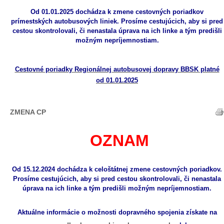
Od 01.01.2025 dochádza k zmene cestovných poriadkov
prímestských autobusových liniek. Prosíme cestujúcich, aby si pred
cestou skontrolovali, či nenastala úprava na ich linke a tým predišli
možným nepríjemnostiam.
Cestovné poriadky Regionálnej autobusovej dopravy BBSK platné
od 01.01.2025
ZMENA CP
OZNAM
Od 15.12.2024 dochádza k celoštátnej zmene cestovných poriadkov.
Prosíme cestujúcich, aby si pred cestou skontrolovali, či nenastala
úprava na ich linke a tým predišli možným nepríjemnostiam.
Aktuálne informácie o možnosti dopravného spojenia získate na