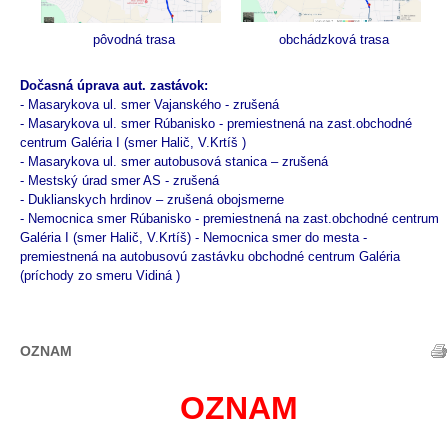
pôvodná trasa
obchádzková trasa
Dočasná úprava
aut. zastávok:
- Masarykova ul. smer Vajanského - zrušená
- Masarykova ul. smer Rúbanisko - premiestnená na zast.obchodné
centrum Galéria I (smer Halič, V.Krtíš )
- Masarykova ul. smer autobusová stanica – zrušená
- Mestský úrad smer AS - zrušená
- Duklianskych hrdinov – zrušená obojsmerne
- Nemocnica smer Rúbanisko - premiestnená na zast.obchodné centrum
Galéria I (smer Halič, V.Krtíš) - Nemocnica smer do mesta -
premiestnená na autobusovú zastávku obchodné centrum Galéria
(príchody zo smeru Vidiná )
OZNAM
OZNAM