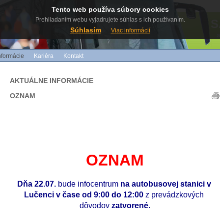
Tento web používa súbory cookies
Prehliadaním webu vyjadrujete súhlas s ich používaním.
S
Súhlasím
Viac informácií
nformácie
Kariéra
Kontakt
AKTUÁLNE INFORMÁCIE
OZNAM
OZNAM
Dňa 22.07. 
bude infocentrum 
na autobusovej stanici v 
Lučenci v čase od 9:00 do 12:00 
z prevádzkových 
dôvodov 
zatvorené
.