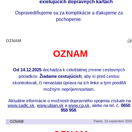
existujúcich dopravných kartách
 Ospravedlňujeme sa za komplikácie a ďakujeme za 
pochopenie.
OZNAM
OZNAM
Od 14.12.2025
dochádza k celoštátnej zmene cestovných
poriadkov.
Žiadame cestujúcich
, aby si pred cestou
skontrolovali, či nenastala úprava na ich linke a tým predišli
možným nepríjemnostiam.
Aktuálne informácie o možnosti dopravného spojenia získate na
www.sadlc.sk
,
www.ubian.sk
a
www.cp.sk
, alebo na tel. č.
0650
958 958
.
OZNAM
Piatok, 19 september 2025