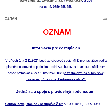
www.sadlc.sk
,
www.ubian.sk
a
www.cp.sk
,
alebo
na tel. č. 0650 958 958.
OZNAM
OZNAM
Inform
ácia pre cestujúcich
V
dňoch
1. a 2.11.2024
budú autobusové spoje MHD premávajúce podľa
platného cestovného poriadku medzi Autobusovou stanicou a sídliskom
Západ premávať aj cez Cintorínsku ulicu
a zastavovať na autobusovej
zastávke
„R. Sobota, Cintorínska ulica“.
Jedná sa o spoje s pravidelným odchodom:
z autobusovej stanice - nástupište č 18:
o 8:30, 10:30, 12:05, 13:00,