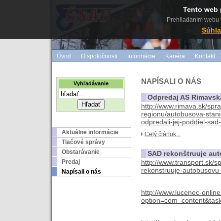
Tento web 
Prehliadaním webu v
Súhla
Úvod
O spoločnosti
Informácie
Kariéra
Kontakt
NAPÍSALI O NÁS
Vyhľadávanie
Odpredaj AS Rimavsk
http://www.rimava.sk/spr
regionu/autobusova-stani
odpredali-jej-poddiel-sad
Aktuálne informácie
Celý článok...
Tlačové správy
Obstarávanie
SAD rekonštruuje au
Predaj
http://www.transport.sk/
rekonstruuje-autobusovu-
Napísali o nás
http://www.lucenec-onlin
option=com_content&tas