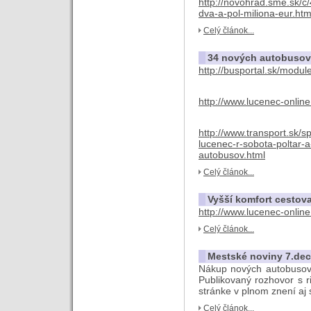
http://novohrad.sme.sk/c
dva-a-pol-miliona-eur.htm
Celý článok...
34 nových autobusov
http://busportal.sk/modu
http://www.lucenec-onlin
http://www.transport.sk/
lucenec-r-sobota-poltar-
autobusov.html
Celý článok...
Vyšší komfort cestov
http://www.lucenec-onlin
Celý článok...
Mestské noviny 7.de
Nákup nových autobusov 
Publikovaný rozhovor s r
stránke v plnom znení aj s
Celý článok...