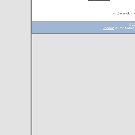
<< Začiatok
< 
© 2
Joomla!
is Free Softwa