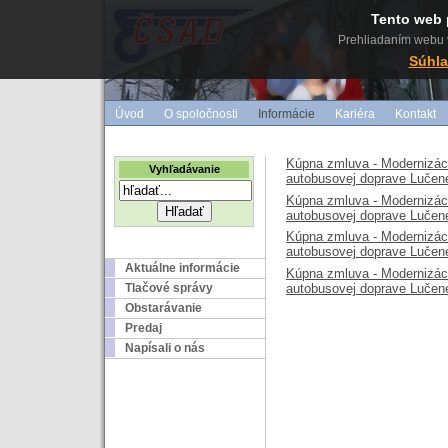
Tento web 
Prehliadaním webu v
Súhla
Úvod
O spoločnosti
Informácie
Kariéra
Kontakt
Kúpna zmluva - Modernizáci
Vyhľadávanie
autobusovej doprave Lučene
Kúpna zmluva - Modernizáci
autobusovej doprave Lučene
Kúpna zmluva - Modernizáci
autobusovej doprave Lučene
Aktuálne informácie
Kúpna zmluva - Modernizáci
autobusovej doprave Lučene
Tlačové správy
Obstarávanie
Predaj
Napísali o nás