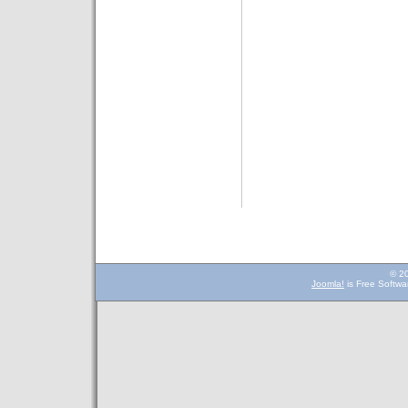
© 2
Joomla!
is Free Softwa