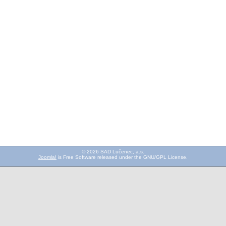
© 2026 SAD Lučenec, a.s.
Joomla!
is Free Software released under the GNU/GPL License.