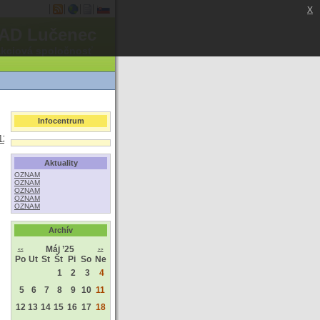
x
AD Lučenec
akciová spoločnosť
Infocentrum
0c1257801006328bb?
Aktuality
OZNAM
OZNAM
OZNAM
OZNAM
OZNAM
Archív
Máj ’25
<<
>>
Po
Ut
St
Št
Pi
So
Ne
1
2
3
4
5
6
7
8
9
10
11
12
13
14
15
16
17
18