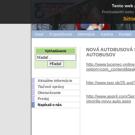
Tento web 
Prehliadaním webu v
Súhla
Úvod
O spoločnosti
Informácie
Kariéra
Kontakt
NOVÁ AUTOBUSOVÁ S
Vyhľadávanie
AUTOBUSOV
http://www.lucenec-onlin
option=com_content&tas
Aktuálne informácie
http://www.tasr.sk/25.
Tlačové správy
Obstarávanie
http://www.appril.com/S
Predaj
otvorila-novu-auto.aspx
Napísali o nás