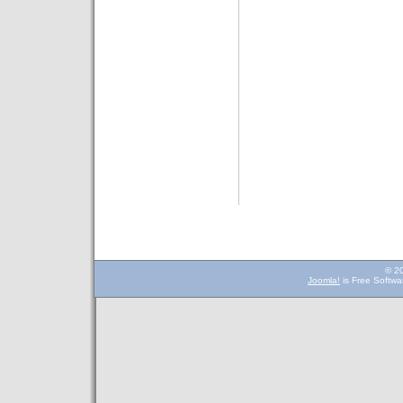
© 2
Joomla!
is Free Softwa