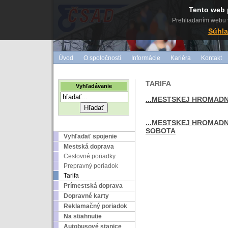
Tento web 
Prehliadaním webu v
Súhla
Úvod
O spoločnosti
Informácie
Kariéra
Kontakt
TARIFA
Vyhľadávanie
...MESTSKEJ HROMAD
...MESTSKEJ HROMAD
SOBOTA
Vyhľadať spojenie
Mestská doprava
Cestovné poriadky
Prepravný poriadok
Tarifa
Prímestská doprava
Dopravné karty
Reklamačný poriadok
Na stiahnutie
Autobusové stanice