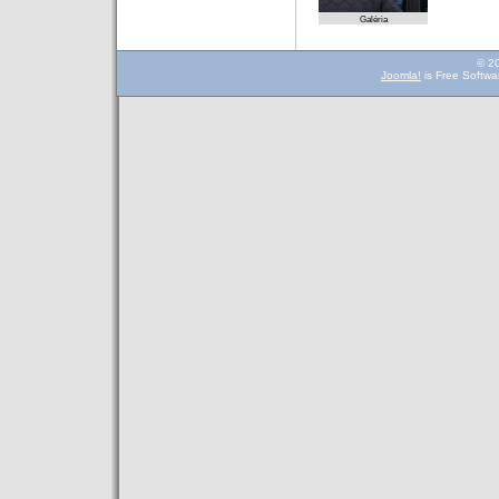
Galéria
© 2
Joomla!
is Free Softwa