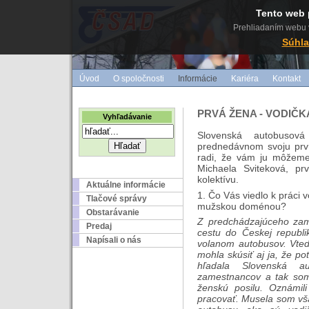
Tento web 
Prehliadaním webu v
Súhla
Úvod
O spoločnosti
Informácie
Kariéra
Kontakt
PRVÁ ŽENA - VODIČK
Vyhľadávanie
Slovenská autobusová
prednedávnom svoju prvú
radi, že vám ju môžeme
Michaela Sviteková, p
kolektívu.
Aktuálne informácie
1. Čo Vás viedlo k práci v
Tlačové správy
mužskou doménou?
Obstarávanie
Z predchádzajúceho zam
Predaj
cestu do Českej republi
Napísali o nás
volanom autobusov. Vted
mohla skúsiť aj ja, že p
hľadala Slovenská a
zamestnancov a tak som 
ženskú posilu. Oznámi
pracovať. Musela som vša