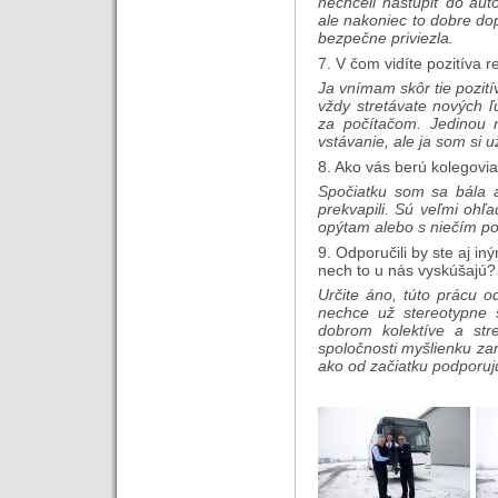
nechceli nastúpiť do aut
ale nakoniec to dobre dop
bezpečne priviezla.
7. V čom vidíte pozitíva r
Ja vnímam skôr tie pozitív
vždy stretávate nových 
za počítačom. Jedinou
vstávanie, ale ja som si u
8. Ako vás berú kolegovi
Spočiatku som sa bála a
prekvapili. Sú veľmi ohľ
opýtam alebo s niečím p
9. Odporučili by ste aj i
nech to u nás vyskúšajú?
Určite áno, túto prácu 
nechce už stereotypne 
dobrom kolektíve a str
spoločnosti myšlienku za
ako od začiatku podporuj