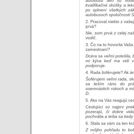
autobusu ako sú vodič
kvalifikačné skúšky a le
po splnení všetkých zák
autobusoch spoločnosti 
2. Pracoval niekto z vaše
prvá?
Nie, som prvá z celej naš
vodič.
3. Čo na to hovorila Vaš
zamestnaní?
Dcéra sa veľmi potešila,
mi kýva keď ma vidí 
podporuje.
4. Rada šoférujete? Ak 
Šoférujem veľmi rada, sk
sa teším ráno do prá
osemnástich rokoch a min
D.
5. Ako na Vás reagujú ces
Cestujúci sú najprv pr
pozerajú, či dobre vi
pochvália a tešia sa ked
6. Stala sa vám za ten kr
Z môjho pohľadu to bola