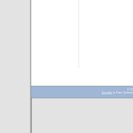
© 2
Joomla!
is Free Softwa