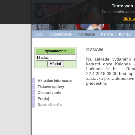
Tento web 
Prehliadaním webu v
Súhla
Úvod
O spoločnosti
Informácie
Kariéra
Kontakt
OZNAM
Vyhľadávanie
Na základe vydaného r
katastri obce Kalonda
Lučenec št. hr. – Ra
22.4.2018 09:00 hod. úp
zastávka pre autobusovú
Aktuálne informácie
priecestím.
Tlačové správy
Obstarávanie
Predaj
Napísali o nás