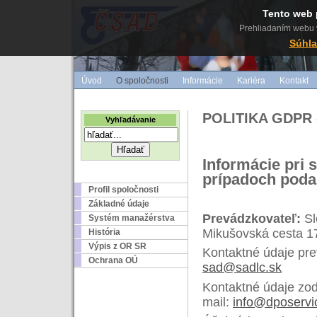
Tento web 
Prehliadaním webu v
Súhla
Úvod
O spoločnosti
Informácie
Kariéra
Kontakt
POLITIKA GDPR 
Vyhľadávanie
Informácie pri 
prípadoch poda
Profil spoločnosti
Základné údaje
Prevádzkovateľ:
Sl
Systém manažérstva
Mikušovská cesta 1
História
Výpis z OR SR
Kontaktné údaje pre
Ochrana OÚ
sad@sadlc.sk
Kontaktné údaje zo
mail:
info@dposervi