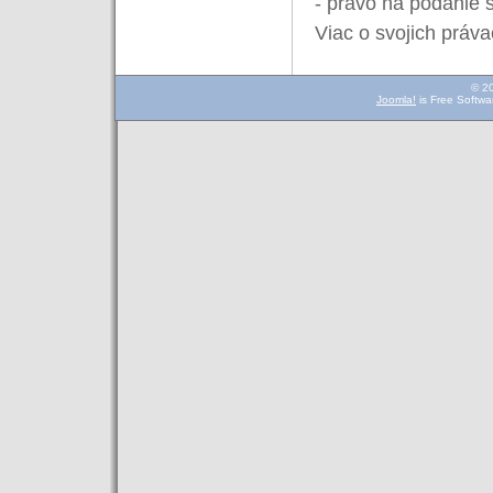
- právo na podanie
Viac o svojich práv
© 2
Joomla!
is Free Softwa