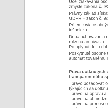
Účel získavania oso
zmysle zákona č. 9/
Právny základ získa
GDPR – zákon č. 9/
Príjemcovia osobnýc
inšpekcia
Doba uchovávania os
roky na archiváciu
Po uplynutí tejto do
Poskytnuté osobné ú
automatizovanému r
Práva dotknutých 
transparentného s
- právo požadovať 
týkajúcich sa dotknu
- právo na opravu 
- právo na obmedze
- právo na prenosn