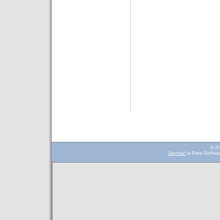
© 2
Joomla!
is Free Softwa