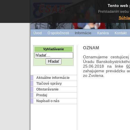
Tento web 
Prehliadaním webu v
Súhla
Úvod
O spoločnosti
Informácie
Kariéra
Kontakt
OZNAM
Vyhľadávanie
Oznamujeme cestujúcej 
Úradu Banskobystrickéh
25.06.2018 na linke
6
zahajujeme prevádzku au
zo Zvolena.
Aktuálne informácie
Tlačové správy
Obstarávanie
Predaj
Napísali o nás