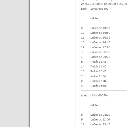
26.6.2019 00:00 do 20:00 a 2.7.2
spoj
Linka 606402
odchod
5
Lučenec 10:05
13
Lučenec 15:50
11
Lučenec 16:05
15
Lučenec 16:45
17
Lučenec 22:20
7
Lučenec 05:35
1
Lučenec 06:28
8
Poltár 12:45
14
Poltár 14:45
16
Poltár 16:45
18
Poltár 18:50
2
Poltár 05:34
4
Poltár 05:55
spoj
Linka 606404
odchod
5
Lučenec 08:00
9
Lučenec 11:00
11
Lučenec 13:45