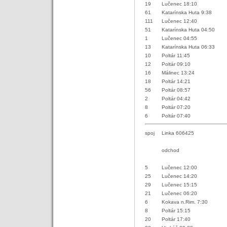
19
Lučenec 18:10
61
Katarínska Huta 9:38
111
Lučenec 12:40
51
Katarínska Huta 04:50
1
Lučenec 04:55
13
Katarínska Huta 06:33
10
Poltár 11:45
12
Poltár 09:10
16
Málinec 13:24
18
Poltár 14:21
56
Poltár 08:57
2
Poltár 04:42
8
Poltár 07:20
6
Poltár 07:40
spoj
Linka 606425
odchod
5
Lučenec 12:00
25
Lučenec 14:20
29
Lučenec 15:15
21
Lučenec 06:20
6
Kokava n.Rim. 7:30
8
Poltár 15:15
20
Poltár 17:40