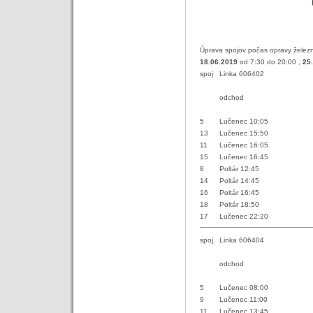
Úprava spojov počas opravy železni
18.06.2019
od 7:30 do 20:00 ,
25
spoj
Linka 606402
odchod
5
Lučenec 10:05
13
Lučenec 15:50
11
Lučenec 16:05
15
Lučenec 16:45
8
Poltár 12:45
14
Poltár 14:45
16
Poltár 16:45
18
Poltár 18:50
17
Lučenec 22:20
spoj
Linka 606404
odchod
5
Lučenec 08:00
9
Lučenec 11:00
11
Lučenec 13:45