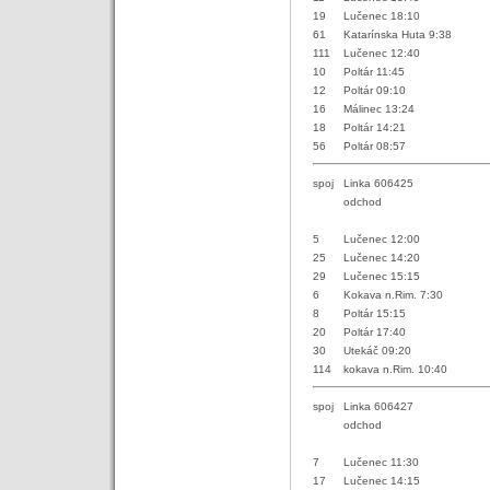
19
Lučenec 18:10
61
Katarínska Huta 9:38
111
Lučenec 12:40
10
Poltár 11:45
12
Poltár 09:10
16
Málinec 13:24
18
Poltár 14:21
56
Poltár 08:57
spoj
Linka 606425
odchod
5
Lučenec 12:00
25
Lučenec 14:20
29
Lučenec 15:15
6
Kokava n.Rim. 7:30
8
Poltár 15:15
20
Poltár 17:40
30
Utekáč 09:20
114
kokava n.Rim. 10:40
spoj
Linka 606427
odchod
7
Lučenec 11:30
17
Lučenec 14:15