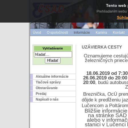
Tento web 
Prehliadaním webu v
Súhla
Úvod
O spoločnosti
Informácie
Kariéra
Kontakt
UZÁVIERKA CESTY
Vyhľadávanie
Oznamujeme cestujúc
železničných prieces
18.06.2019 od 7:30
Aktuálne informácie
26.06.2019 do 20:00
20:00
, budú autobus
Tlačové správy
Z
Obstarávanie
Breznička, OcÚ prem
Predaj
dôjde k predĺženiu j
Napísali o nás
Lučencom a Poltárom
Bližšie informáci
na stránke SAD
alebo v informač
stanici v Lučenci