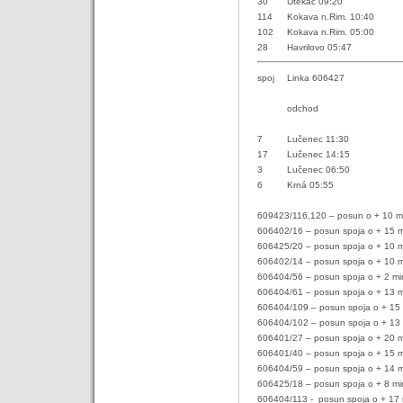
30
Utekáč 09:20
114
Kokava n.Rim. 10:40
102
Kokava n.Rim. 05:00
28
Havrilovo 05:47
spoj
Linka 606427
odchod
7
Lučenec 11:30
17
Lučenec 14:15
3
Lučenec 06:50
6
Krná 05:55
609423/116,120 – posun o + 10 m
606402/16 – posun spoja o + 15 m
606425/20 – posun spoja o + 10 m
606402/14 – posun spoja o + 10 m
606404/56 – posun spoja o + 2 mi
606404/61 – posun spoja o + 13 m
606404/109 – posun spoja o + 15 
606404/102 – posun spoja o + 13 
606401/27 – posun spoja o + 20 m
606401/40 – posun spoja o + 15 m
606404/59 – posun spoja o + 14 m
606425/18 – posun spoja o + 8 mi
606404/113 -
posun spoja o + 17 