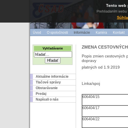
Tento web 
Prehliadaním webu v
Súhla
Úvod
O spoločnosti
Informácie
Kariéra
Kontakt
ZMENA CESTOVNÝCH
Vyhľadávanie
Popis zmien cestovných po
dopravy
platných od 1.9.2019
Aktuálne informácie
Tlačové správy
Linka/spoj 
Obstarávanie
Predaj
606404/15
Napísali o nás
606404/17
606404/22