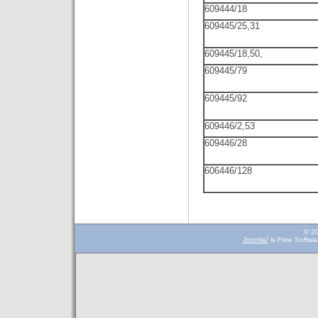
609444/18
609445/25,31
609445/18,50,
609445/79
609445/92
609446/2,53
609446/28
606446/128
© 2
Joomla!
is Free Softwa