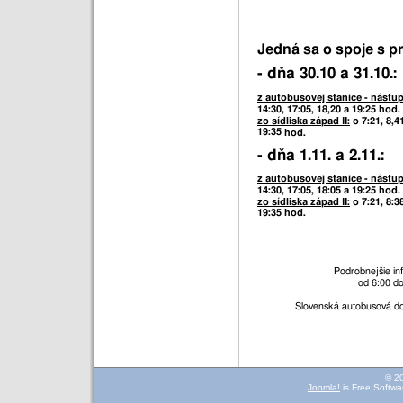
Jedná sa o spoje s 
- dňa 30.10 a 31.10.:
z autobusovej stanice
- nástup
14:30, 17:05, 18,20
a
19:25 hod.
zo sídliska západ II:
o 7:21, 8,4
19:35
hod.
- dňa 1.11. a 2.11.:
z autobusovej stanice
- nástup
14:30, 17:05, 18:05 a 19:25 hod.
zo sídliska západ II:
o 7:21, 8:3
19:35 hod.
Podrobnejšie in
od 6:00 do
Slovenská autobusová do
© 2
Joomla!
is Free Softwa