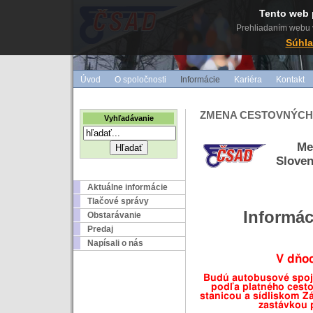
Tento web 
Prehliadaním webu v
Súhla
Úvod
O spoločnosti
Informácie
Kariéra
Kontakt
ZMENA CESTOVNÝCH
Vyhľadávanie
Me
Sloven
Aktuálne informácie
Tlačové správy
Informác
Obstarávanie
Predaj
Napísali o nás
V dňo
Budú autobusové spo
podľa platného cest
stanicou a sídliskom Z
zastávkou 