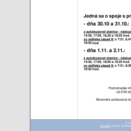
Jedná sa o spoje s 
- dňa 30.10 a 31.10.:
z autobusovej stanice
- nástup
14:30, 17:05, 18,20
a
19:25 hod.
zo sídliska západ II:
o 7:21, 8,4
19:35
hod.
- dňa 1.11. a 2.11.:
z autobusovej stanice
- nástup
14:30, 17:05, 18:05 a 19:25 hod.
zo sídliska západ II:
o 7:21, 8:3
19:35 hod.
Podrobnejšie in
od 6:00 do
Slovenská autobusová do
© 2
Joomla!
is Free Softwa