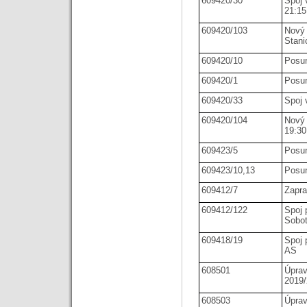
609420/30
Spoj 
21:15
609420/103
Nový
Stani
609420/10
Posun
609420/1
Posun
609420/33
Spoj 
609420/104
Nový 
19:30
609423/5
Posun
609423/10,13
Posun
609412/7
Zapra
609412/122
Spoj 
Sobot
609418/19
Spoj 
AS
608501
Úprav
2019
608503
Úprav