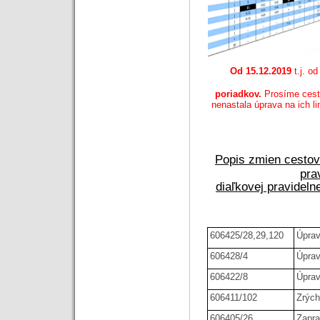
Od 15.12.2019
t.j. o
poriadkov.
Prosíme cestu
nenastala úprava na ich l
Popis zmien cestov
pra
diaľkovej pravideln
606425/28,29,120
Úprav
606428/4
Úprav
606422/8
Úprav
606411/102
Zrých
606405/26
Zapra