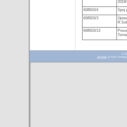
2019
608503/4
Spoj 
608503/3
Úprav
R.So
608503/13
Posun
Torna
© 2
Joomla!
is Free Softwa