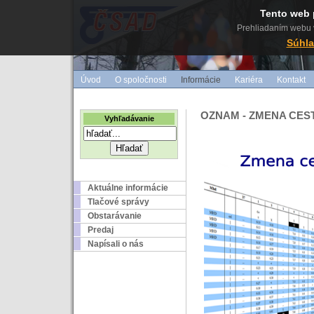
Tento web 
Prehliadaním webu v
Súhla
Úvod
O spoločnosti
Informácie
Kariéra
Kontakt
OZNAM - ZMENA CE
Vyhľadávanie
Aktuálne informácie
Tlačové správy
Obstarávanie
Predaj
Napísali o nás