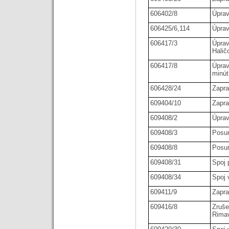
606402/8
Úprav
606425/6,114
Úprav
606417/3
Úprav
Halič
606417/8
Úprav
minút
606428/24
Zapra
609404/10
Zapra
609408/2
Úprav
609408/3
Posun
609408/8
Posun
609408/31
Spoj 
609408/34
Spoj 
609411/9
Zapr
609416/8
Zruše
Rima