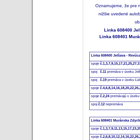
Oznamujeme, že pre n
nižšie uvedené auto
ob
Linka 608400 Je
Linka 608401 Murá
Linka 608400 Jelšava - Revúc
s
poje
č.1,3,7,9,15,17,21,25,27,3
spoj
č.11
premáva v úseku Jel
spoj
č.19
premáva v úseku Ľu
spoje
č.4,6,8,14,16,18,20,22,26
spoje
č.2,24
premávajú v úseku
spoj
č.12
nepremáva
Linka 608401 Muránska Zdych
spoje
č.1,3,7,9,11,13,15,17,23,2
spoje
č.2,6,8,10,12,14,16,22,26