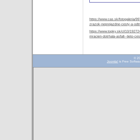
https://www.cas.sk/fotogaleria/
zrazok-neprejazdne-cesty-a-odtrh
https://www.topky.sk/cl/10/1927
mracien-dotrhala-asfalt--tieto-c
© 2
Joomla!
is Free Softwa