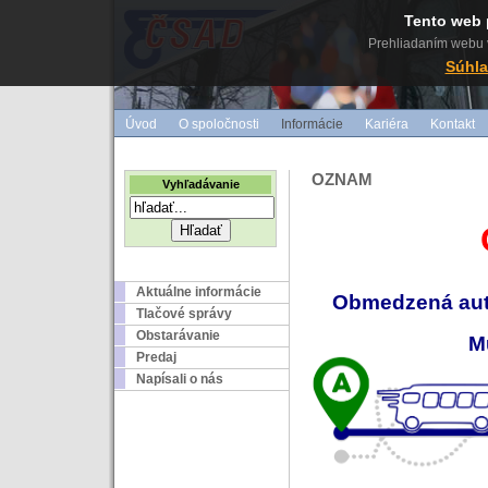
Tento web 
Prehliadaním webu v
Súhla
Úvod
O spoločnosti
Informácie
Kariéra
Kontakt
OZNAM
Vyhľadávanie
Aktuálne informácie
Obmedzená aut
Tlačové správy
Obstarávanie
M
Predaj
Napísali o nás