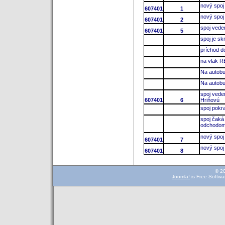
nový spoj
607401
1
nový spoj
607401
2
spoj vede
607401
5
spoj je s
príchod d
na vlak 
Na autobu
Na autobu
spoj vede
607401
6
Hriňovú
spoj pokr
spoj čaká
odchodom 
nový spoj
607401
7
nový spoj
607401
8
© 2
Joomla!
is Free Softwa