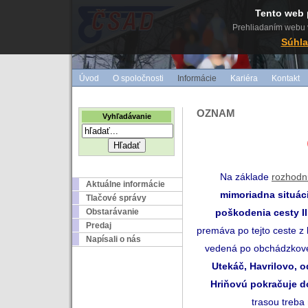
Tento web 
Prehliadaním webu v
Súhla
Úvod
O spoločnosti
Informácie
Kariéra
Kontakt
OZNAM
Vyhľadávanie
Na základe
rozhodn
Aktuálne informácie
mimoriadna situác
Tlačové správy
Obstarávanie
poškodenia
cesty II
Predaj
premáva po tejto ceste z
Napísali o nás
vedená po obchádzkove
Utekáč, Havrilovo, o
Hriňovú pokračuje d
trasou treba