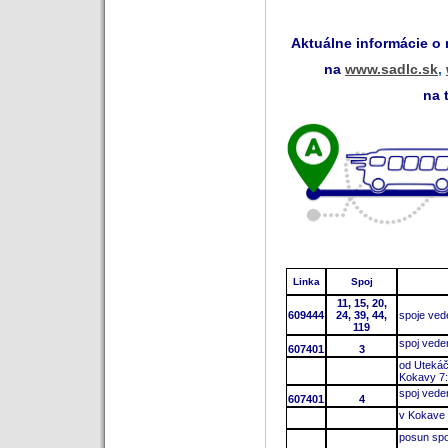
Aktuálne informácie o
na
www.sadlc.sk
,
na 
Linka
Spoj
11, 15, 20,
609444
24, 39, 44,
spoje ved
119
spoj vede
607401
3
od Utekáč
Kokavy 7
spoj vede
607401
4
v Kokave 
posun spo