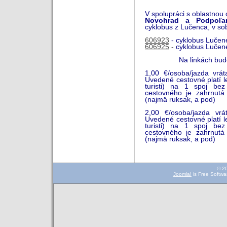
V spolupráci s oblastnou
Novohrad a Podpoľa
cyklobus z Lučenca, v so
606923
-
cyklobus Lučen
606925
-
cyklobus Lučen
Na linkách bude
1,00 €/osoba/jazda vr
Uvedené cestovné platí le
turisti) na 1 spoj be
cestovného je zahrnutá
(najmä ruksak, a pod)
2,00 €/osoba/jazda vr
Uvedené cestovné platí le
turisti) na 1 spoj be
cestovného je zahrnutá
(najmä ruksak, a pod)
© 2
Joomla!
is Free Softwa