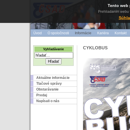
Tento web 
Prehliadaním webu v
Súhla
Úvod
O spoločnosti
Informácie
Kariéra
Kontakt
CYKLOBUS
Vyhľadávanie
Aktuálne informácie
Tlačové správy
Obstarávanie
Predaj
Napísali o nás