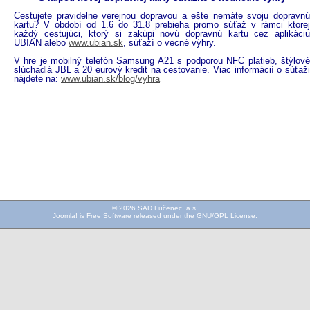
Cestujete pravidelne verejnou dopravou a ešte nemáte svoju dopravnú
kartu? V období od 1.6 do 31.8 prebieha promo súťaž v rámci ktorej
každý cestujúci, ktorý si zakúpi novú dopravnú kartu cez aplikáciu
UBIAN alebo
www.ubian.sk
, súťaží o vecné výhry.
V hre je mobilný telefón Samsung A21 s podporou NFC platieb, štýlové
slúchadlá JBL a 20 eurový kredit na cestovanie. Viac informácií o súťaži
nájdete na:
www.ubian.sk/blog/vyhra
© 2026 SAD Lučenec, a.s.
Joomla!
is Free Software released under the GNU/GPL License.