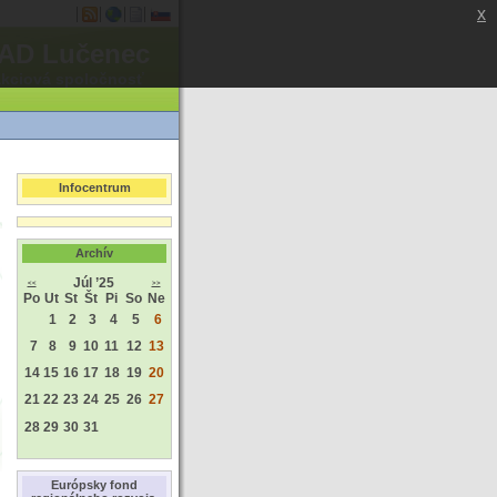
x
AD Lučenec
akciová spoločnosť
Infocentrum
Archív
Júl ’25
<<
>>
Po
Ut
St
Št
Pi
So
Ne
1
2
3
4
5
6
7
8
9
10
11
12
13
14
15
16
17
18
19
20
21
22
23
24
25
26
27
28
29
30
31
Európsky fond