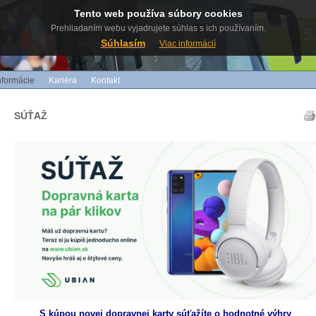
Tento web používa súbory cookies
Prehliadaním webu vyjadrujete súhlas s ich používaním.
S
Súhlasím
Viac informácií
nformácie
Kariéra
Kontakt
SÚŤAŽ
S kúpou novej dopravnej karty súťažíte o hodnotné výhry