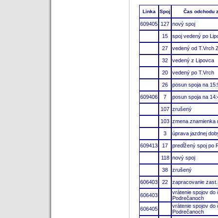
Linka
Spoj
Čas odchodu 
609405
127
nový spoj
15
spoj vedený po Li
27
vedený od T.Vrch 
32
vedený z Lipovca
20
vedený po T.Vrch
26
posun spoja na 15:5
609406
7
posun spoja na 14:
107
zrušený
103
zmena znamienka na
3
úprava jazdnej dob
609413
17
predĺžený spoj po
118
nový spoj
38
zrušený
606403
22
zapracovanie zast
vrátenie spojov do
606403
Podrečanoch
vrátenie spojov do
606405
Podrečanoch