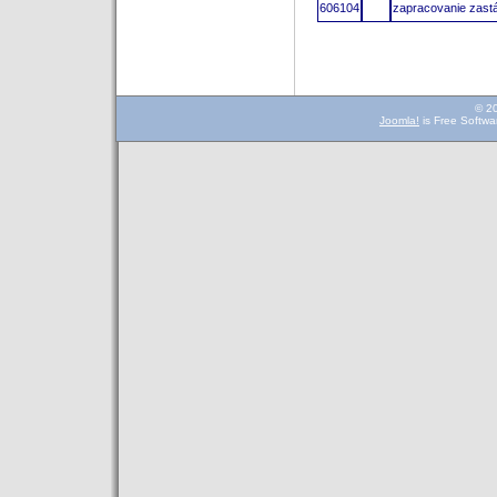
606104
zapracovanie zast
© 2
Joomla!
is Free Softwa