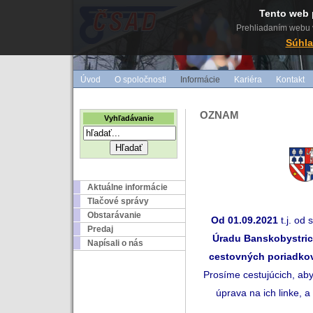
Tento web 
Prehliadaním webu v
Súhla
Úvod
O spoločnosti
Informácie
Kariéra
Kontakt
OZNAM
Vyhľadávanie
Aktuálne informácie
Tlačové správy
Obstarávanie
Od 01.09.2021
t.j. od
Predaj
Úradu Banskobystric
Napísali o nás
cestovných poriadko
Prosíme cestujúcich, aby 
úprava na ich linke, 