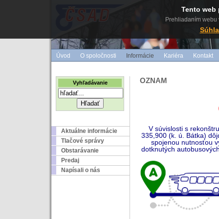
Tento web 
Prehliadaním webu v
Súhla
Úvod
O spoločnosti
Informácie
Kariéra
Kontakt
OZNAM
Vyhľadávanie
V súvislosti s rekonšt
Aktuálne informácie
335,900 (k. ú. Bátka) dô
Tlačové správy
spojenou nutnosťou v
dotknutých autobusových
Obstarávanie
Predaj
Napísali o nás