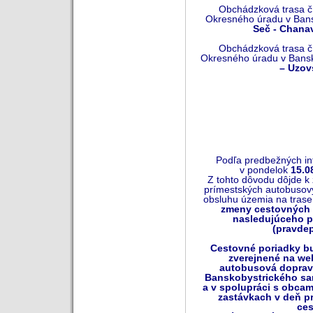
Obchádzková trasa
č
Okresného úradu v Bansk
Seč - Chanav
Obchádzková trasa
č
Okresného úradu v Banske
– Uzov
Podľa predbežných inf
v pondelok
15.0
Z tohto dôvodu dôjde k
prímestských autobusový
obsluhu územia na tras
zmeny cestovných 
nasledujúceho p
(pravde
Cestovné poriadky bu
zverejnené na we
autobusová doprava
Banskobystrického sa
a v spolupráci s obcam
zastávkach v deň pr
ces