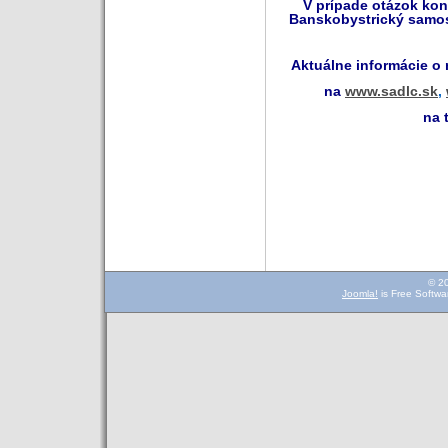
V prípade otázok kon
Banskobystrický samos
Aktuálne informácie o
na
www.sadlc.sk
,
na 
© 2
Joomla!
is Free Softwa