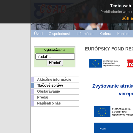
Tento web 
Prehliadaním webu v
Súhla
Úvod
O spoločnosti
Informácie
Kariéra
Kontakt
EURÓPSKY FOND RE
Vyhľadávanie
Aktuálne informácie
Zvy
šovanie atrak
Tlačové správy
Obstarávanie
verej
Predaj
Napísali o nás