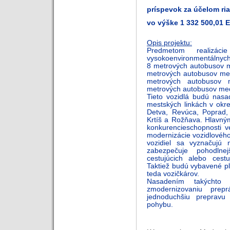
príspevok za účelom ri
vo výške 1 332 500,01 
Opis projektu:
Predmetom realizá
vysokoenvironmentálnych
8 metrových autobusov m
metrových autobusov mes
metrových autobusov 
metrových autobusov med
Tieto vozidlá budú nasa
mestských linkách v okr
Detva, Revúca, Poprad, 
Krtíš a Rožňava. Hlavným
konkurencieschopnosti v
modernizácie vozidlovéh
vozidiel sa vyznačujú
zabezpečuje pohodlne
cestujúcich alebo ces
Taktiež budú vybavené pl
teda vozičkárov.
Nasadením takýchto v
zmodernizovaniu pre
jednoduchšiu preprav
pohybu.