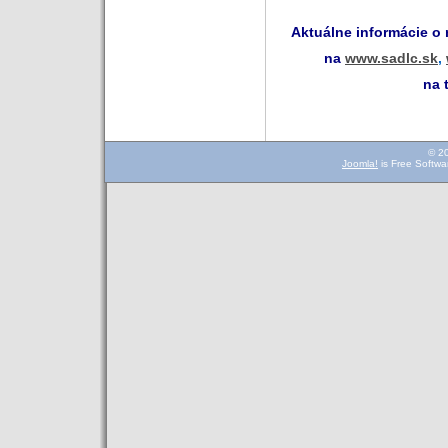
Aktuálne informácie o
na
www.sadlc.sk
,
na 
© 2
Joomla!
is Free Softwa