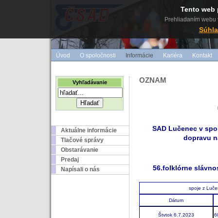
Tento web 
Prehliadaním webu v
Súhla
Úvod
O spoločnosti
Informácie
Kariéra
Kontakt
OZNAM
Vyhľadávanie
SAD Lu
čenec v spo
Aktuálne informácie
dopravu na
Tlačové správy
Obstarávanie
Predaj
56.folklórne slávno
Napísali o nás
spoje z Luče
Dátum
Štvtok 6.7.2023
6