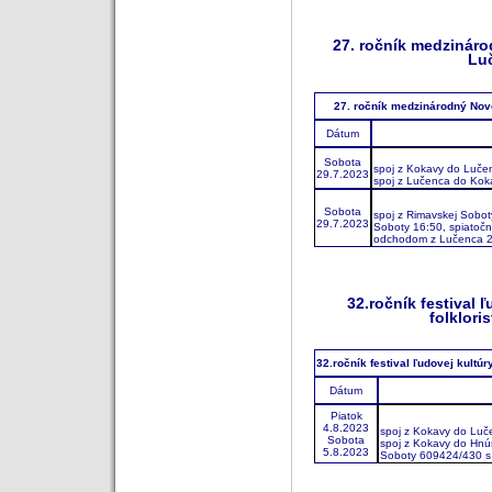
27. ročník medzináro
Luč
27. ročník medzinárodný Novo
Dátum
Sobota
spoj z Kokavy do Luče
29.7.2023
spoj z Lučenca do Ko
Sobota
spoj z Rimavskej Sobo
29.7.2023
Soboty 16:50, spiatoč
odchodom z Lučenca 
32.ročník festival 
folklori
32.ročník festival ľudovej kultúr
Dátum
Piatok
4.8.2023
spoj z Kokavy do Lu
Sobota
spoj z Kokavy do Hnú
5.8.2023
Soboty 609424/430 