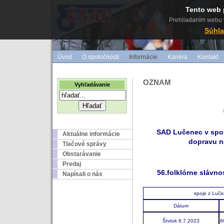
Tento web 
Prehliadaním webu v
Súhla
Úvod
O spoločnosti
Informácie
Kariéra
Kontakt
OZNAM
Vyhľadávanie
SAD Lu
čenec v spo
Aktuálne informácie
dopravu na
Tlačové správy
Obstarávanie
Predaj
56.folklórne slávno
Napísali o nás
spoje z Luče
Dátum
Štvtok 6.7.2023
6