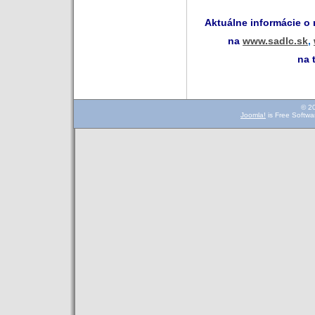
Aktuálne informácie o
na
www.sadlc.sk
,
na 
© 2
Joomla!
is Free Softwa