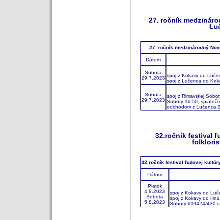
27. ročník medzináro
Luč
27. ročník medzinárodný Novo
Dátum
Sobota
spoj z Kokavy do Luče
29.7.2023
spoj z Lučenca do Ko
Sobota
spoj z Rimavskej Sobo
29.7.2023
Soboty 16:50, spiatoč
odchodom z Lučenca 
32.ročník festival 
folklori
32.ročník festival ľudovej kultúr
Dátum
Piatok
4.8.2023
spoj z Kokavy do Lu
Sobota
spoj z Kokavy do Hnú
5.8.2023
Soboty 609424/430 