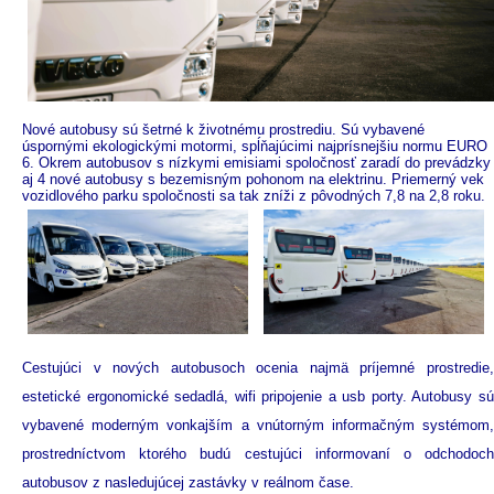
Nové autobusy sú šetrné k životnému prostrediu. Sú vybavené
úspornými ekologickými motormi, spĺňajúcimi najprísnejšiu normu EURO
6. Okrem autobusov s nízkymi emisiami spoločnosť zaradí do prevádzky
aj 4 nové autobusy s bezemisným pohonom na elektrinu. Priemerný vek
vozidlového parku spoločnosti sa tak zníži z pôvodných 7,8 na 2,8 roku.
Cestujúci v nových autobusoch ocenia najmä príjemné prostredie,
estetické ergonomické sedadlá, wifi pripojenie a usb porty. Autobusy sú
vybavené moderným vonkajším a vnútorným informačným systémom,
prostredníctvom ktorého budú cestujúci informovaní o odchodoch
autobusov z nasledujúcej zastávky v reálnom čase.