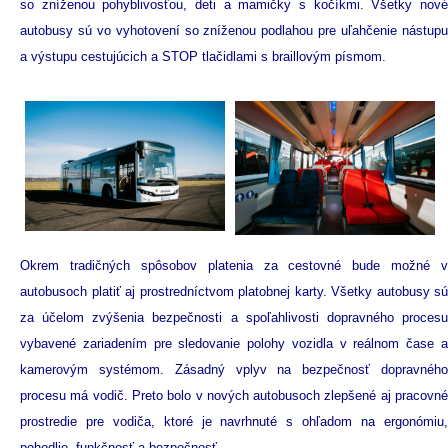
so zníženou pohyblivosťou, deti a mamičky s kočíkmi. Všetky nové
autobusy sú vo vyhotovení so zníženou podlahou pre uľahčenie nástupu
a výstupu cestujúcich a STOP tlačidlami s braillovým písmom.
Okrem tradičných spôsobov platenia za cestovné bude možné v
autobusoch platiť aj prostredníctvom platobnej karty. Všetky autobusy sú
za účelom zvýšenia bezpečnosti a spoľahlivosti dopravného procesu
vybavené zariadením pre sledovanie polohy vozidla v reálnom čase a
kamerovým systémom. Zásadný vplyv na bezpečnosť dopravného
procesu má vodič. Preto bolo v nových autobusoch zlepšené aj pracovné
prostredie pre vodiča, ktoré je navrhnuté s ohľadom na ergonómiu,
pohodlie, funkčnosť a bezpečnosť.