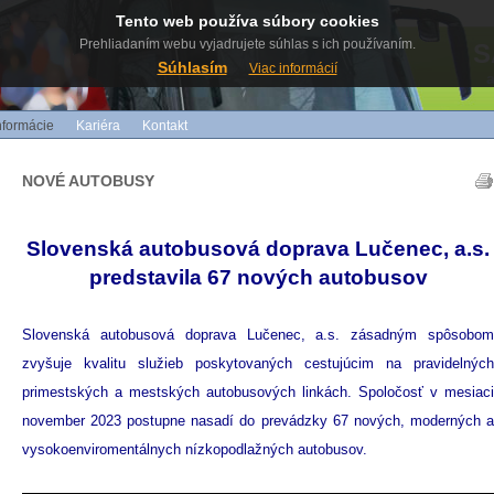
Tento web používa súbory cookies
Prehliadaním webu vyjadrujete súhlas s ich používaním.
S
Súhlasím
Viac informácií
nformácie
Kariéra
Kontakt
NOVÉ AUTOBUSY
Slovenská autobusová doprava Lučenec, a.s.
predstavila 67 nových autobusov
Slovenská autobusová doprava Lučenec, a.s. zásadným spôsobom
zvyšuje kvalitu služieb poskytovaných cestujúcim na pravidelných
primestských a mestských autobusových linkách. Spoločosť v mesiaci
november 2023 postupne nasadí do prevádzky 67 nových, moderných a
vysokoenviromentálnych nízkopodlažných autobusov.