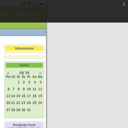
x
AD Lučenec
akciová spoločnosť
Infocentrum
Archív
Júl ’26
<<
>>
Po
Ut
St
Št
Pi
So
Ne
1
2
3
4
5
6
7
8
9
10
11
12
13
14
15
16
17
18
19
20
21
22
23
24
25
26
27
28
29
30
31
Európsky fond