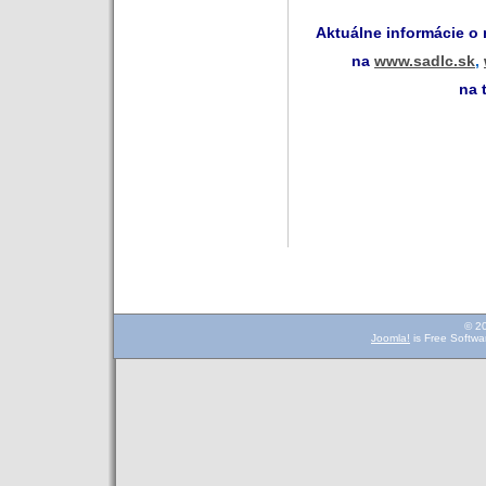
Aktuálne informácie o
na
www.sadlc.sk
,
na 
© 2
Joomla!
is Free Softwa