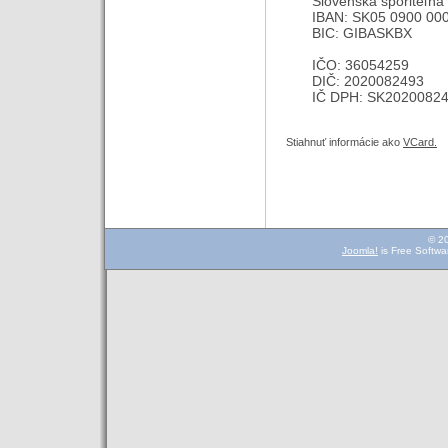
Slovenská sporiteľňa 
IBAN: SK05 0900 00
BIC: GIBASKBX
IČO: 36054259
DIČ: 2020082493
IČ DPH: SK2020082
Stiahnuť informácie ako
VCard.
© 2
Joomla!
is Free Softwa