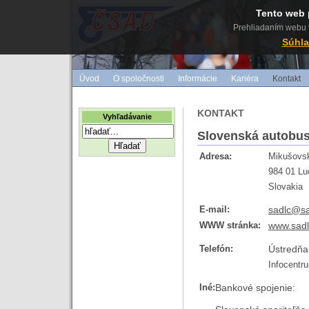
Tento web 
Prehliadaním webu v
Súhla
Úvod
O spoločnosti
Informácie
Kariéra
Kontakt
KONTAKT
Vyhľadávanie
Slovenská autobus
Adresa:
Mikušovsk
984 01 L
Slovakia
E-mail:
sadlc@sa
WWW stránka:
www.sadl
Telefón:
Ústredň
Infocentr
Iné:
Bankové spojenie: