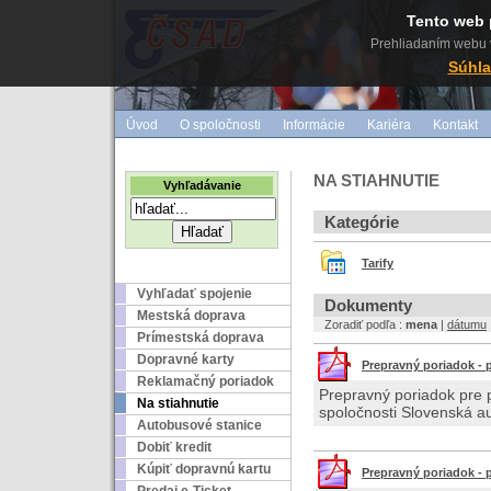
Tento web 
Prehliadaním webu v
Súhla
Úvod
O spoločnosti
Informácie
Kariéra
Kontakt
NA STIAHNUTIE
Vyhľadávanie
Kategórie
Tarify
Vyhľadať spojenie
Dokumenty
Mestská doprava
Zoradiť podľa :
mena
|
dátumu
Prímestská doprava
Dopravné karty
Prepravný poriadok - 
Reklamačný poriadok
Prepravný poriadok pre 
Na stiahnutie
spoločnosti Slovenská 
Autobusové stanice
Dobiť kredit
Kúpiť dopravnú kartu
Prepravný poriadok - p