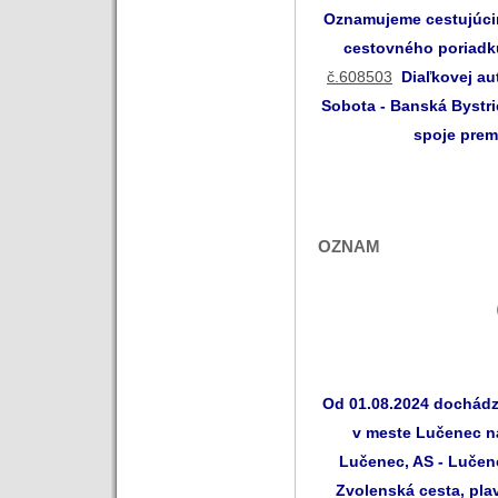
Oznamujeme cestujúcim
cestovného poriadku
č.608503
Diaľkovej a
Sobota - Banská Bystri
spoje prem
OZNAM
Od 01.08.2024 dochád
v meste Lučenec na
Lučenec, AS - Lučen
Zvolenská cesta, pla