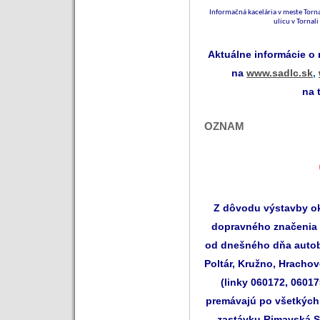
Informačná kacelária v meste Torna
ulicu v Tornal
Aktuálne informácie o
na
www.sadlc.sk
,
na 
OZNAM
Z dôvodu výstavby ok
dopravného značenia 
od dnešného dňa autob
Poltár, Kružno, Hracho
(linky 060172, 06017
premávajú po všetkých
zastávku Rimavská S