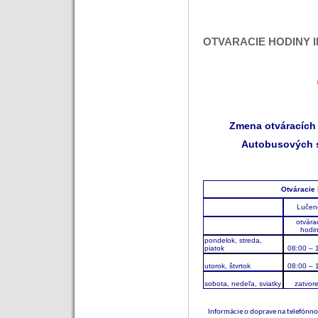
OTVARACIE HODINY
Zmena o
tvárac
ích
Autobusových s
Otváracie 
Lučen
otvára
hodi
pondelok, streda,
piatok
08:00 – 
utorok, štvrtok
08:00 – 
sobota, nedeľa, sviatky
zatvor
Inform
ácie o doprave na telefónn