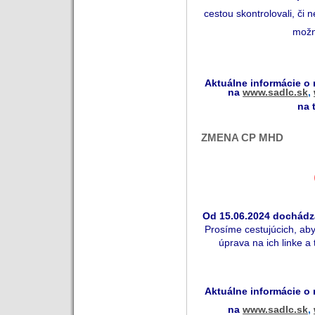
cestou skontrolovali, či 
mož
Aktuálne informácie o
na
www.sadlc.sk
,
na 
ZMENA CP MHD
Od 1
5
.06.202
4
dochádza
Prosíme cestujúcich, aby 
úprava na ich linke a
Aktuálne informácie o
na
www.sadlc.sk
,