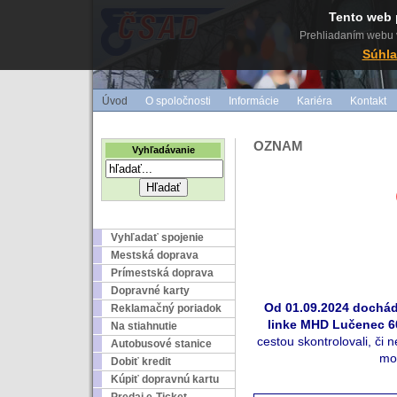
Tento web 
Prehliadaním webu v
Súhla
Úvod
O spoločnosti
Informácie
Kariéra
Kontakt
OZNAM
Vyhľadávanie
Vyhľadať spojenie
Mestská doprava
Prímestská doprava
Dopravné karty
Od
01
.09.202
4
dochád
Reklamačný poriadok
linke MHD
Lu
čenec
6
Na stiahnutie
cestou skontrolovali, či 
Autobusové stanice
mo
Dobiť kredit
Kúpiť dopravnú kartu