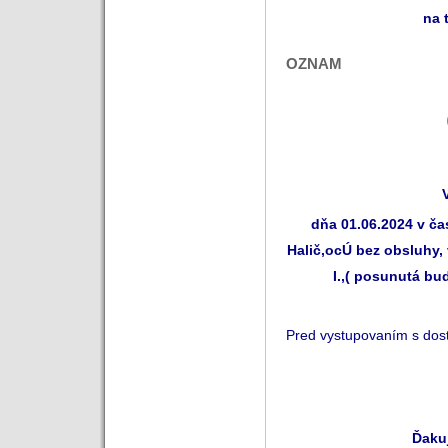
na 
OZNAM
dňa 01.06.2024 v ča
Halič,ocÚ bez obsluhy, 
I.,( posunutá bu
Pred vystupovaním s dos
Ďaku