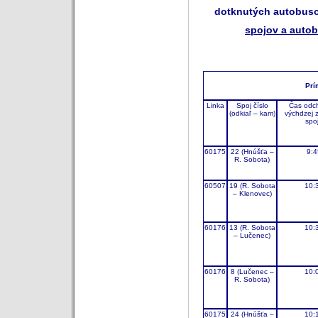
dotknutých autobuso
spojov a auto
Prí
Linka
Spoj číslo
Čas odc
(odkiaľ – kam)
výchdzej 
spo
60175
22 (Hnúšťa –
9:4
R. Sobota)
60507
19 (R. Sobota
10:
– Klenovec)
60176
13 (R. Sobota
10:
– Lučenec)
60176
8 (Lučenec –
10:
R. Sobota)
60175
24 (Hnúšťa –
10: