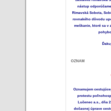
nástup odporúčame 
Rimavská Sobota, Sobô
rovnakého dôvodu upo
meškanie, ktoré sa v 
pohybo
Ďaku
OZNAM
Oznamujem cestujúcej
protestu poľnohosp
Lučenec a.s., dňa 2
dočasnej úprave cest