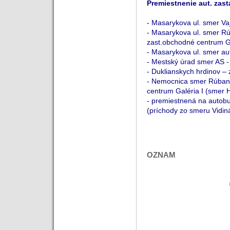
Premiestnenie aut. zast
- Masarykova ul. smer Va
- Masarykova ul. smer R
zast.obchodné centrum Gal
- Masarykova ul. smer au
- Mestský úrad smer AS -
- Duklianskych hrdinov –
- Nemocnica smer Rúbani
centrum Galéria I (smer 
- premiestnená na autob
(príchody zo smeru Vidin
OZNAM