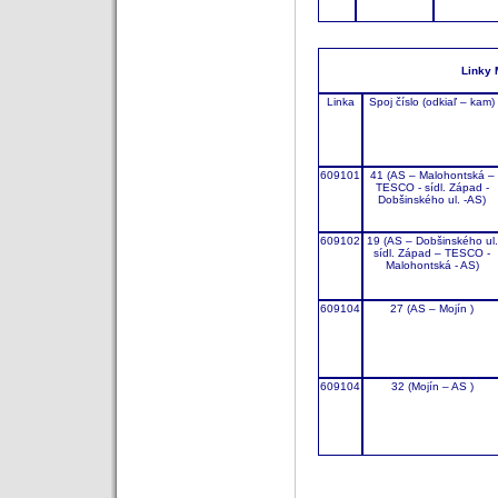
Linky 
Linka
Spoj číslo (odkiaľ – kam)
609101
41 (AS – Malohontská –
TESCO - sídl. Západ -
Dobšinského ul. -AS)
609102
19 (AS – Dobšinského ul.
sídl. Západ – TESCO -
Malohontská - AS)
609104
27 (AS – Mojín )
609104
32 (Mojín – AS )