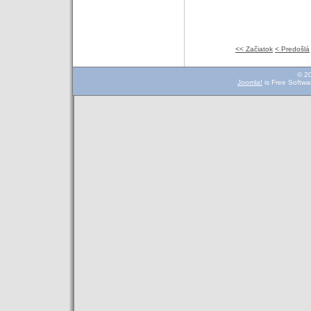
<< Začiatok
< Predošlá
© 2
Joomla!
is Free Softwa