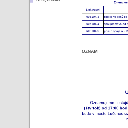
Predaj e-Ticket
Zmena ces
Linka/spoj
606104/3
spoj je vedený po
606104/4
spoj premáva od 
606104/5
posun spoja o - 1
OZNAM
U
Oznamujeme cestujúc
(štvrtok) od 17:00 hod
bude v meste Lučenec
u