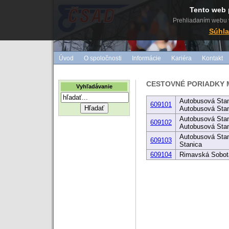
Tento web 
Prehliadaním webu v
Súhla
Úvod
O spoločnosti
Informácie
Kariéra
Kontakt
CESTOVNÉ PORIADKY 
Vyhľadávanie