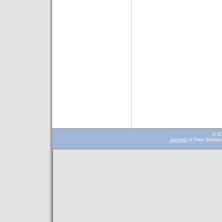
© 2
Joomla!
is Free Softwa