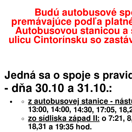
Budú autobusové sp
premávajúce podľa platn
Autobusovou stanicou a 
ulicu Cintorínsku so
zastá
Jedná sa o spoje s prav
- dňa 30.10 a 31.10.:
z autobusovej stanice
- nást
13:00, 14:00,
14:30, 17:05, 18,
zo sídliska západ II:
o 7:21, 8
18,31
a 19:35
hod.